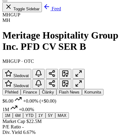
Feed
Toggle Sidebar
MHGUP
MH
Meritage Hospitality Group
Inc. PFD CV SER B
MHGUP · OTC
Sledovat
Sledovat
Přehled
Finance
Články
Flash News
Komunita
$6.00
+0.00%
(+$0.00)
1M
+0.00%
1M
6M
YTD
1Y
5Y
MAX
Market Cap
$22.5M
P/E Ratio
-
Div. Yield
6.67%