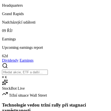
Headquarters
Grand Rapids
Nadcházející události
09
ŘÍJ
Earnings
Upcoming earnings report
62d
Dividendy
Earnings
⌘
K
StockBot
Live
Tržní situace
Wall Street
Technologie vedou tržní rally při stagnaci
zaměstnanosti