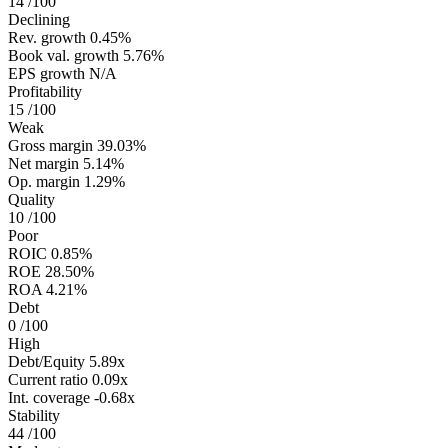
14
/100
Declining
Rev. growth
0.45%
Book val. growth
5.76%
EPS growth
N/A
Profitability
15
/100
Weak
Gross margin
39.03%
Net margin
5.14%
Op. margin
1.29%
Quality
10
/100
Poor
ROIC
0.85%
ROE
28.50%
ROA
4.21%
Debt
0
/100
High
Debt/Equity
5.89x
Current ratio
0.09x
Int. coverage
-0.68x
Stability
44
/100