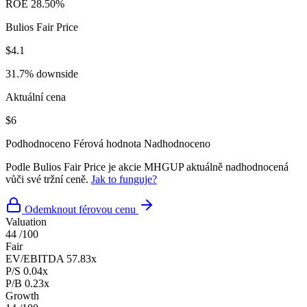
ROE
28.50%
Bulios Fair Price
$4.1
31.7% downside
Aktuální cena
$6
Podhodnoceno
Férová hodnota
Nadhodnoceno
Podle Bulios Fair Price je akcie MHGUP aktuálně nadhodnocená
vůči své tržní ceně.
Jak to funguje?
Odemknout férovou cenu
Valuation
44
/100
Fair
EV/EBITDA
57.83x
P/S
0.04x
P/B
0.23x
Growth