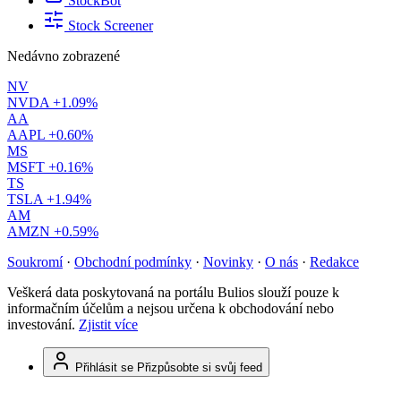
StockBot
Stock Screener
Nedávno zobrazené
NV
NVDA
+1.09%
AA
AAPL
+0.60%
MS
MSFT
+0.16%
TS
TSLA
+1.94%
AM
AMZN
+0.59%
Soukromí
·
Obchodní podmínky
·
Novinky
·
O nás
·
Redakce
Veškerá data poskytovaná na portálu Bulios slouží pouze k
informačním účelům a nejsou určena k obchodování nebo
investování.
Zjistit více
Přihlásit se
Přizpůsobte si svůj feed