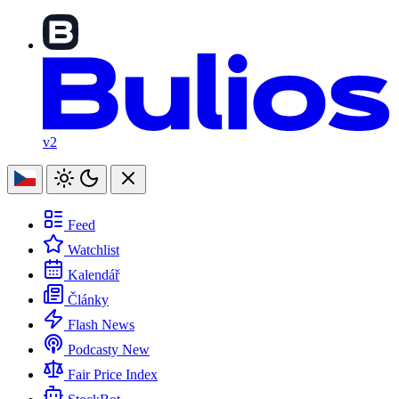
v2
Feed
Watchlist
Kalendář
Články
Flash News
Podcasty
New
Fair Price Index