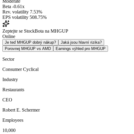
Moderate
Beta
-0.61x
Rev. volatility
7.53%
EPS volatility
508.75%
Zeptejte se StockBota na MHGUP
Online
Je teď MHGUP dobrý nákup?
Jaká jsou hlavní rizika?
Porovnej MHGUP vs AMD
Earnings výhled pro MHGUP
Sector
Consumer Cyclical
Industry
Restaurants
CEO
Robert E. Schermer
Employees
10,000