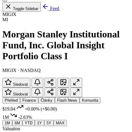
Feed
Toggle Sidebar
MIGIX
MI
Morgan Stanley Institutional
Fund, Inc. Global Insight
Portfolio Class I
MIGIX · NASDAQ
Sledovat
Sledovat
Přehled
Finance
Články
Flash News
Komunita
$19.04
+0.00%
(+$0.00)
1M
-2.63%
1M
6M
YTD
1Y
5Y
MAX
Valuation