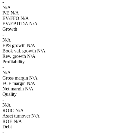
-
N/A
P/E
N/A
EV/FFO
N/A
EV/EBITDA
N/A
Growth
-
N/A
EPS growth
N/A
Book val. growth
N/A
Rev. growth
N/A
Profitability
-
N/A
Gross margin
N/A
FCF margin
N/A
Net margin
N/A
Quality
-
N/A
ROIC
N/A
Asset turnover
N/A
ROE
N/A
Debt
-