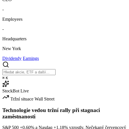
-
Employees
-
Headquarters
New York
Dividendy
Earnings
⌘
K
StockBot
Live
Tržní situace
Wall Street
Technologie vedou tržní rally při stagnaci
zaměstnanosti
S&P 500
+0.60%
a Nasdaq
+1.18%
vzrostly. Nečekaný červencový