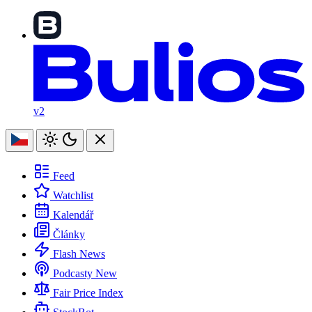
v2
Feed
Watchlist
Kalendář
Články
Flash News
Podcasty
New
Fair Price Index