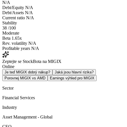
N/A
Debt/Equity
N/A
Debt/Assets
N/A
Current ratio
N/A
Stability
38
/100
Moderate
Beta
1.65x
Rev. volatility
N/A
Profitable years
N/A
Zeptejte se StockBota na MIGIX
Online
Je teď MIGIX dobrý nákup?
Jaká jsou hlavní rizika?
Porovnej MIGIX vs AMD
Earnings výhled pro MIGIX
Sector
Financial Services
Industry
Asset Management - Global
CEO