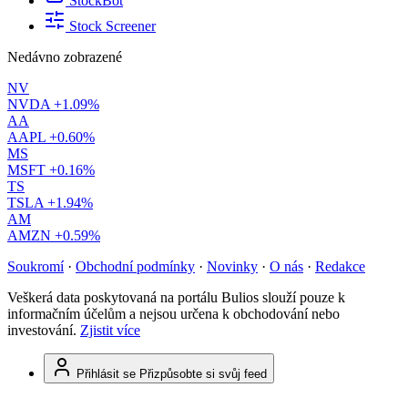
StockBot
Stock Screener
Nedávno zobrazené
NV
NVDA
+1.09%
AA
AAPL
+0.60%
MS
MSFT
+0.16%
TS
TSLA
+1.94%
AM
AMZN
+0.59%
Soukromí
·
Obchodní podmínky
·
Novinky
·
O nás
·
Redakce
Veškerá data poskytovaná na portálu Bulios slouží pouze k
informačním účelům a nejsou určena k obchodování nebo
investování.
Zjistit více
Přihlásit se
Přizpůsobte si svůj feed