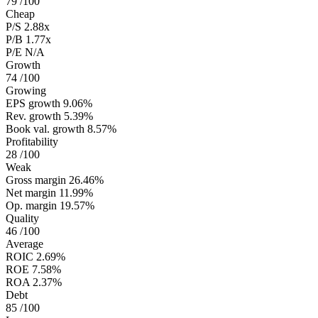
79
/100
Cheap
P/S
2.88x
P/B
1.77x
P/E
N/A
Growth
74
/100
Growing
EPS growth
9.06%
Rev. growth
5.39%
Book val. growth
8.57%
Profitability
28
/100
Weak
Gross margin
26.46%
Net margin
11.99%
Op. margin
19.57%
Quality
46
/100
Average
ROIC
2.69%
ROE
7.58%
ROA
2.37%
Debt
85
/100