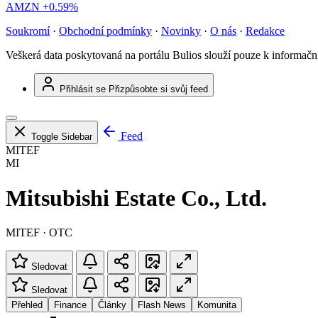
AMZN
+0.59%
Soukromí
·
Obchodní podmínky
·
Novinky
·
O nás
·
Redakce
Veškerá data poskytovaná na portálu Bulios slouží pouze k informač
Přihlásit se
Přizpůsobte si svůj feed
Feed
Toggle Sidebar
MITEF
MI
Mitsubishi Estate Co., Ltd.
MITEF · OTC
Sledovat
Sledovat
Přehled
Finance
Články
Flash News
Komunita