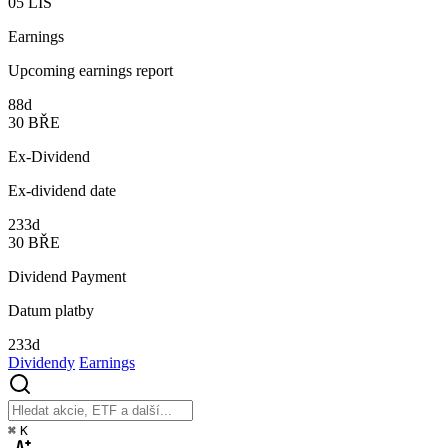
05
LIS
Earnings
Upcoming earnings report
88d
30
BŘE
Ex-Dividend
Ex-dividend date
233d
30
BŘE
Dividend Payment
Datum platby
233d
Dividendy
Earnings
⌘
K