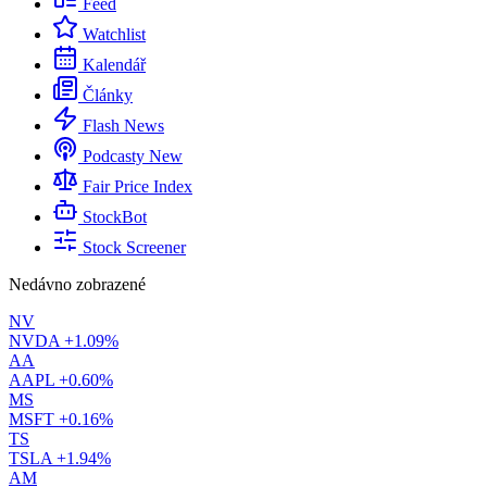
Feed
Watchlist
Kalendář
Články
Flash News
Podcasty
New
Fair Price Index
StockBot
Stock Screener
Nedávno zobrazené
NV
NVDA
+1.09%
AA
AAPL
+0.60%
MS
MSFT
+0.16%
TS
TSLA
+1.94%
AM