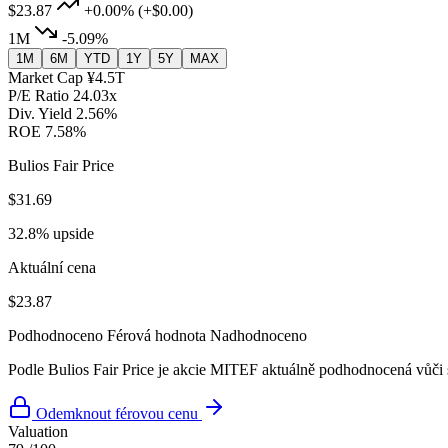
$23.87
+0.00%
(+$0.00)
1M
-5.09%
1M
6M
YTD
1Y
5Y
MAX
Market Cap
¥4.5T
P/E Ratio
24.03x
Div. Yield
2.56%
ROE
7.58%
Bulios Fair Price
$31.69
32.8% upside
Aktuální cena
$23.87
Podhodnoceno
Férová hodnota
Nadhodnoceno
Podle Bulios Fair Price je akcie MITEF aktuálně podhodnocená vůči 
Odemknout férovou cenu
Valuation