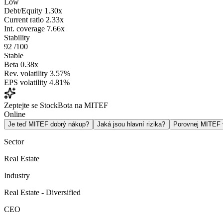
Low
Debt/Equity
1.30x
Current ratio
2.33x
Int. coverage
7.66x
Stability
92
/100
Stable
Beta
0.38x
Rev. volatility
3.57%
EPS volatility
4.81%
Zeptejte se StockBota na MITEF
Online
Je teď MITEF dobrý nákup?
Jaká jsou hlavní rizika?
Porovnej MITEF
Sector
Real Estate
Industry
Real Estate - Diversified
CEO