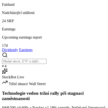
Fairland
Nadcházející události
24
SRP
Earnings
Upcoming earnings report
17d
Dividendy
Earnings
⌘
K
StockBot
Live
Tržní situace
Wall Street
Technologie vedou tržní rally při stagnaci
zaměstnanosti
S&P 500
+0.60%
a Nasdaq
+1.18%
vzrostly. Nečekaný červencový