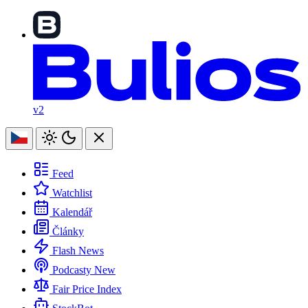
v2
Feed
Watchlist
Kalendář
Články
Flash News
Podcasty
New
Fair Price Index