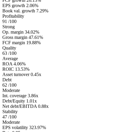
FCF growth
26.13%
EPS growth
2.06%
Book val. growth
7.29%
Profitability
91
/100
Strong
Op. margin
34.02%
Gross margin
47.61%
FCF margin
19.88%
Quality
63
/100
Average
ROA
4.06%
ROIC
13.53%
Asset turnover
0.45x
Debt
62
/100
Moderate
Int. coverage
3.86x
Debt/Equity
1.01x
Net debt/EBITDA
0.88x
Stability
47
/100
Moderate
EPS volatility
323.97%