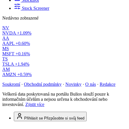
StockBot
Stock Screener
Nedávno zobrazené
NV
NVDA
+1.09%
AA
AAPL
+0.60%
MS
MSFT
+0.16%
TS
TSLA
+1.94%
AM
AMZN
+0.59%
Soukromí
·
Obchodní podmínky
·
Novinky
·
O nás
·
Redakce
Veškerá data poskytovaná na portálu Bulios slouží pouze k
informačním účelům a nejsou určena k obchodování nebo
investování.
Zjistit více
Přihlásit se
Přizpůsobte si svůj feed