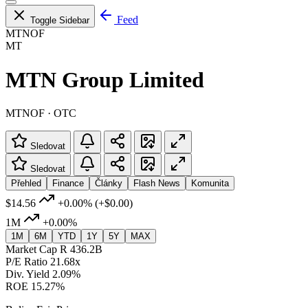
Feed
Toggle Sidebar
MTNOF
MT
MTN Group Limited
MTNOF · OTC
Sledovat
Sledovat
Přehled
Finance
Články
Flash News
Komunita
$14.56
+0.00%
(+$0.00)
1M
+0.00%
1M
6M
YTD
1Y
5Y
MAX
Market Cap
R 436.2B
P/E Ratio
21.68x
Div. Yield
2.09%
ROE
15.27%