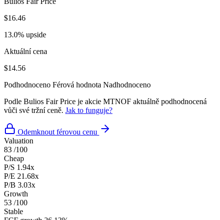
Bulios Fair Price
$16.46
13.0% upside
Aktuální cena
$14.56
Podhodnoceno
Férová hodnota
Nadhodnoceno
Podle Bulios Fair Price je akcie MTNOF aktuálně podhodnocená
vůči své tržní ceně.
Jak to funguje?
Odemknout férovou cenu
Valuation
83
/100
Cheap
P/S
1.94x
P/E
21.68x
P/B
3.03x
Growth
53
/100
Stable