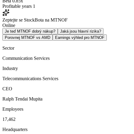
Beta
0.85x
Profitable years
1
Zeptejte se StockBota na MTNOF
Online
Je teď MTNOF dobrý nákup?
Jaká jsou hlavní rizika?
Porovnej MTNOF vs AMD
Earnings výhled pro MTNOF
Sector
Communication Services
Industry
Telecommunications Services
CEO
Ralph Tendai Mupita
Employees
17,462
Headquarters