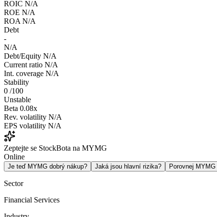
ROIC
N/A
ROE
N/A
ROA
N/A
Debt
-
N/A
Debt/Equity
N/A
Current ratio
N/A
Int. coverage
N/A
Stability
0
/100
Unstable
Beta
0.08x
Rev. volatility
N/A
EPS volatility
N/A
Zeptejte se StockBota na MYMG
Online
Je teď MYMG dobrý nákup?
Jaká jsou hlavní rizika?
Porovnej MYMG
Sector
Financial Services
Industry