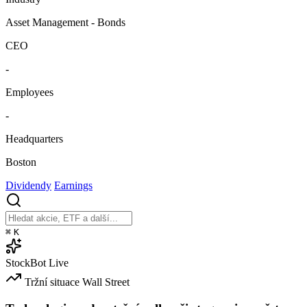
Asset Management - Bonds
CEO
-
Employees
-
Headquarters
Boston
Dividendy
Earnings
⌘
K
StockBot
Live
Tržní situace
Wall Street