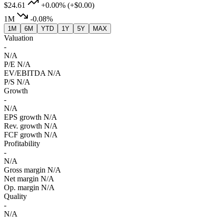
$24.61
+0.00%
(+$0.00)
1M
-0.08%
1M
6M
YTD
1Y
5Y
MAX
Valuation
-
N/A
P/E
N/A
EV/EBITDA
N/A
P/S
N/A
Growth
-
N/A
EPS growth
N/A
Rev. growth
N/A
FCF growth
N/A
Profitability
-
N/A
Gross margin
N/A
Net margin
N/A
Op. margin
N/A
Quality
-
N/A