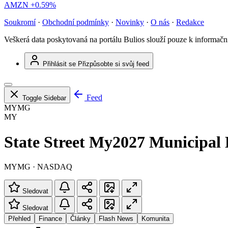
AMZN
+0.59%
Soukromí
·
Obchodní podmínky
·
Novinky
·
O nás
·
Redakce
Veškerá data poskytovaná na portálu Bulios slouží pouze k informač
Přihlásit se
Přizpůsobte si svůj feed
Feed
Toggle Sidebar
MYMG
MY
State Street My2027 Municipa
MYMG · NASDAQ
Sledovat
Sledovat
Přehled
Finance
Články
Flash News
Komunita