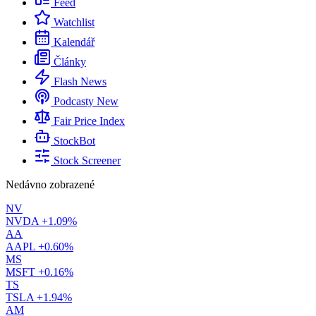
Feed
Watchlist
Kalendář
Články
Flash News
Podcasty
New
Fair Price Index
StockBot
Stock Screener
Nedávno zobrazené
NV
NVDA
+1.09%
AA
AAPL
+0.60%
MS
MSFT
+0.16%
TS
TSLA
+1.94%
AM