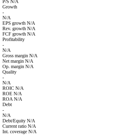
P/S
N/A
Growth
-
N/A
EPS growth
N/A
Rev. growth
N/A
FCF growth
N/A
Profitability
-
N/A
Gross margin
N/A
Net margin
N/A
Op. margin
N/A
Quality
-
N/A
ROIC
N/A
ROE
N/A
ROA
N/A
Debt
-
N/A
Debt/Equity
N/A
Current ratio
N/A
Int. coverage
N/A