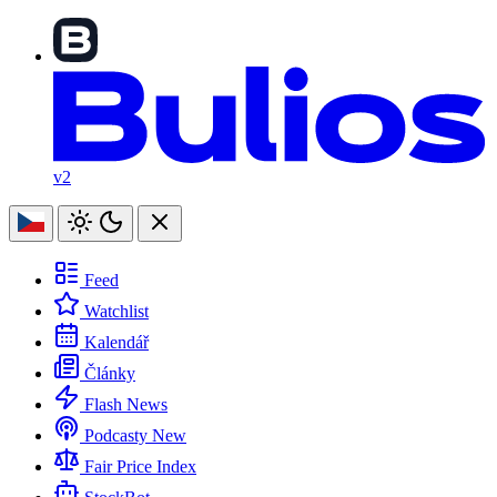
v2
Feed
Watchlist
Kalendář
Články
Flash News
Podcasty
New
Fair Price Index