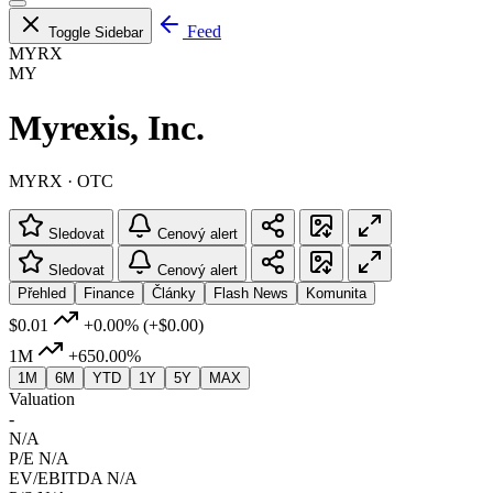
Feed
Toggle Sidebar
MYRX
MY
Myrexis, Inc.
MYRX · OTC
Sledovat
Cenový alert
Sledovat
Cenový alert
Přehled
Finance
Články
Flash News
Komunita
$0.01
+0.00%
(+$0.00)
1M
+650.00%
1M
6M
YTD
1Y
5Y
MAX
Valuation
-
N/A
P/E
N/A
EV/EBITDA
N/A