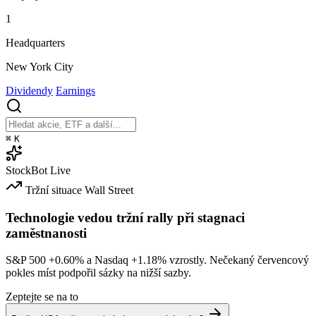
1
Headquarters
New York City
Dividendy
Earnings
⌘
K
StockBot
Live
Tržní situace
Wall Street
Technologie vedou tržní rally při stagnaci
zaměstnanosti
S&P 500
+0.60%
a Nasdaq
+1.18%
vzrostly. Nečekaný červencový
pokles míst podpořil sázky na nižší sazby.
Zeptejte se na to