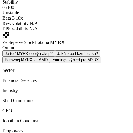
Stability
0
/100
Unstable
Beta
3.18x
Rev. volatility
N/A
EPS volatility
N/A
Zeptejte se StockBota na MYRX
Online
Je teď MYRX dobrý nákup?
Jaká jsou hlavní rizika?
Porovnej MYRX vs AMD
Earnings výhled pro MYRX
Sector
Financial Services
Industry
Shell Companies
CEO
Jonathan Couchman
Employees