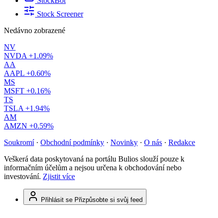
StockBot
Stock Screener
Nedávno zobrazené
NV
NVDA
+1.09%
AA
AAPL
+0.60%
MS
MSFT
+0.16%
TS
TSLA
+1.94%
AM
AMZN
+0.59%
Soukromí
·
Obchodní podmínky
·
Novinky
·
O nás
·
Redakce
Veškerá data poskytovaná na portálu Bulios slouží pouze k
informačním účelům a nejsou určena k obchodování nebo
investování.
Zjistit více
Přihlásit se
Přizpůsobte si svůj feed