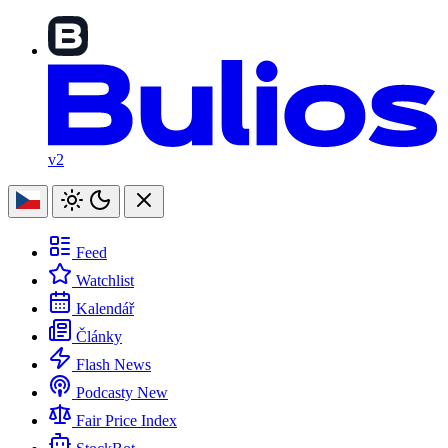
v2
Feed
Watchlist
Kalendář
Články
Flash News
Podcasty
New
Fair Price Index