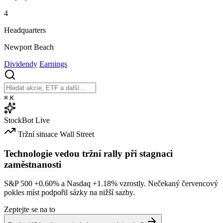
4
Headquarters
Newport Beach
Dividendy
Earnings
⌘
K
StockBot
Live
Tržní situace
Wall Street
Technologie vedou tržní rally při stagnaci
zaměstnanosti
S&P 500
+0.60%
a Nasdaq
+1.18%
vzrostly. Nečekaný červencový
pokles míst podpořil sázky na nižší sazby.
Zeptejte se na to