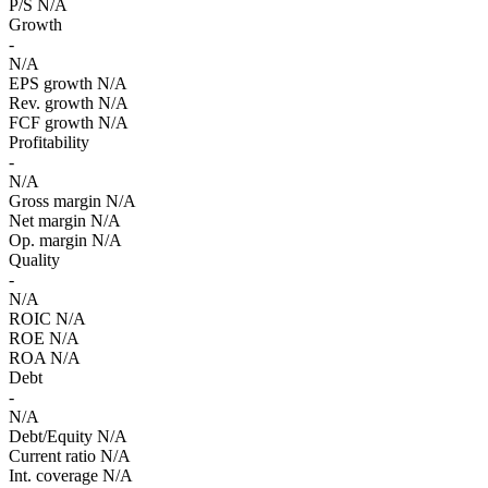
P/S
N/A
Growth
-
N/A
EPS growth
N/A
Rev. growth
N/A
FCF growth
N/A
Profitability
-
N/A
Gross margin
N/A
Net margin
N/A
Op. margin
N/A
Quality
-
N/A
ROIC
N/A
ROE
N/A
ROA
N/A
Debt
-
N/A
Debt/Equity
N/A
Current ratio
N/A
Int. coverage
N/A