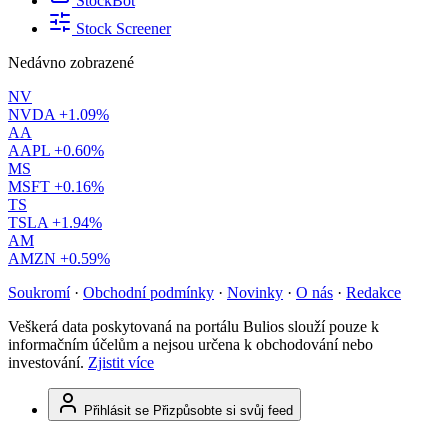
StockBot
Stock Screener
Nedávno zobrazené
NV
NVDA
+1.09%
AA
AAPL
+0.60%
MS
MSFT
+0.16%
TS
TSLA
+1.94%
AM
AMZN
+0.59%
Soukromí
·
Obchodní podmínky
·
Novinky
·
O nás
·
Redakce
Veškerá data poskytovaná na portálu Bulios slouží pouze k
informačním účelům a nejsou určena k obchodování nebo
investování.
Zjistit více
Přihlásit se
Přizpůsobte si svůj feed