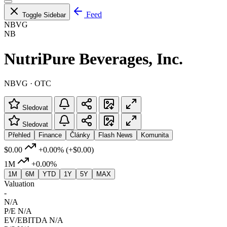
Feed
Toggle Sidebar
NBVG
NB
NutriPure Beverages, Inc.
NBVG · OTC
Sledovat
Sledovat
Přehled
Finance
Články
Flash News
Komunita
$0.00
+0.00%
(+$0.00)
1M
+0.00%
1M
6M
YTD
1Y
5Y
MAX
Valuation
-
N/A
P/E
N/A
EV/EBITDA
N/A