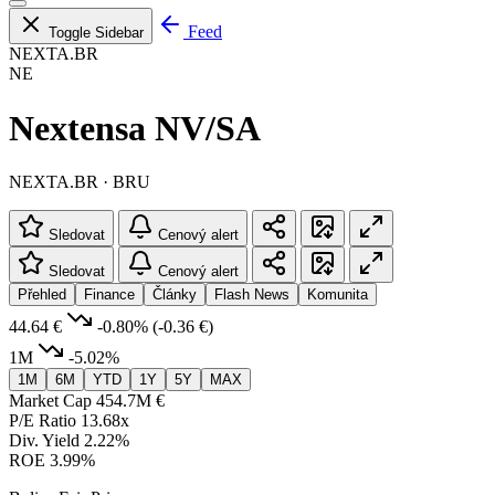
Feed
Toggle Sidebar
NEXTA.BR
NE
Nextensa NV/SA
NEXTA.BR · BRU
Sledovat
Cenový alert
Sledovat
Cenový alert
Přehled
Finance
Články
Flash News
Komunita
44.64 €
-0.80%
(-0.36 €)
1M
-5.02%
1M
6M
YTD
1Y
5Y
MAX
Market Cap
454.7M €
P/E Ratio
13.68x
Div. Yield
2.22%
ROE
3.99%