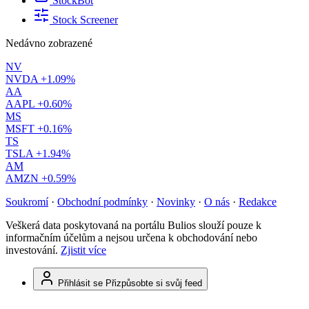
StockBot
Stock Screener
Nedávno zobrazené
NV
NVDA
+1.09%
AA
AAPL
+0.60%
MS
MSFT
+0.16%
TS
TSLA
+1.94%
AM
AMZN
+0.59%
Soukromí
·
Obchodní podmínky
·
Novinky
·
O nás
·
Redakce
Veškerá data poskytovaná na portálu Bulios slouží pouze k
informačním účelům a nejsou určena k obchodování nebo
investování.
Zjistit více
Přihlásit se
Přizpůsobte si svůj feed