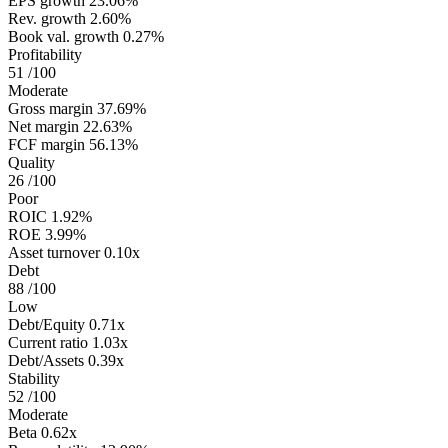
EPS growth
23.06%
Rev. growth
2.60%
Book val. growth
0.27%
Profitability
51
/100
Moderate
Gross margin
37.69%
Net margin
22.63%
FCF margin
56.13%
Quality
26
/100
Poor
ROIC
1.92%
ROE
3.99%
Asset turnover
0.10x
Debt
88
/100
Low
Debt/Equity
0.71x
Current ratio
1.03x
Debt/Assets
0.39x
Stability
52
/100
Moderate
Beta
0.62x