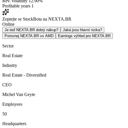
Rev. volatility
12.90%
Profitable years
1
Zeptejte se StockBota na NEXTA.BR
Online
Je teď NEXTA.BR dobrý nákup?
Jaká jsou hlavní rizika?
Porovnej NEXTA.BR vs AMD
Earnings výhled pro NEXTA.BR
Sector
Real Estate
Industry
Real Estate - Diversified
CEO
Michel Van Geyte
Employees
50
Headquarters