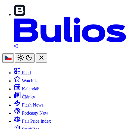
v2
Feed
Watchlist
Kalendář
Články
Flash News
Podcasty
New
Fair Price Index