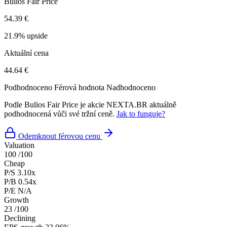
Bulios Fair Price
54.39 €
21.9% upside
Aktuální cena
44.64 €
Podhodnoceno
Férová hodnota
Nadhodnoceno
Podle Bulios Fair Price je akcie NEXTA.BR aktuálně
podhodnocená vůči své tržní ceně.
Jak to funguje?
Odemknout férovou cenu
Valuation
100
/100
Cheap
P/S
3.10x
P/B
0.54x
P/E
N/A
Growth
23
/100
Declining