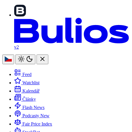
v2
Feed
Watchlist
Kalendář
Články
Flash News
Podcasty
New
Fair Price Index