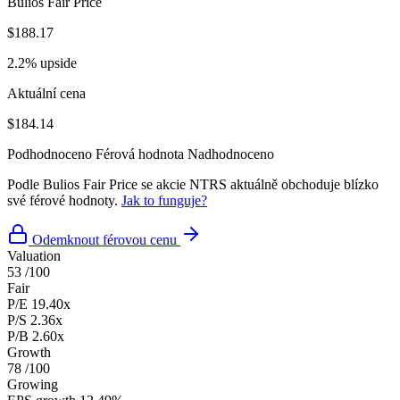
Bulios Fair Price
$188.17
2.2% upside
Aktuální cena
$184.14
Podhodnoceno
Férová hodnota
Nadhodnoceno
Podle Bulios Fair Price se akcie NTRS aktuálně obchoduje blízko
své férové hodnoty.
Jak to funguje?
Odemknout férovou cenu
Valuation
53
/100
Fair
P/E
19.40x
P/S
2.36x
P/B
2.60x
Growth
78
/100
Growing