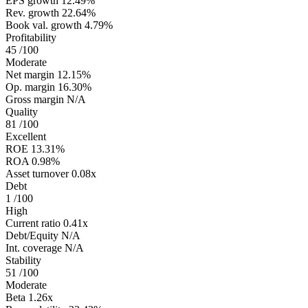
EPS growth
12.49%
Rev. growth
22.64%
Book val. growth
4.79%
Profitability
45
/100
Moderate
Net margin
12.15%
Op. margin
16.30%
Gross margin
N/A
Quality
81
/100
Excellent
ROE
13.31%
ROA
0.98%
Asset turnover
0.08x
Debt
1
/100
High
Current ratio
0.41x
Debt/Equity
N/A
Int. coverage
N/A
Stability
51
/100
Moderate
Beta
1.26x