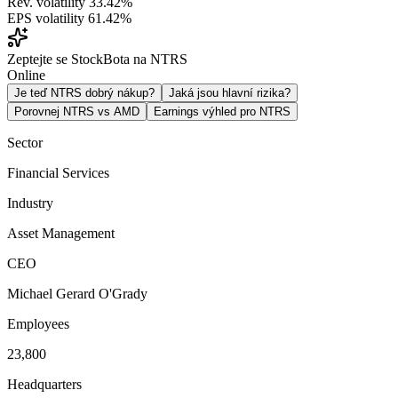
Rev. volatility
33.42%
EPS volatility
61.42%
Zeptejte se StockBota na NTRS
Online
Je teď NTRS dobrý nákup?
Jaká jsou hlavní rizika?
Porovnej NTRS vs AMD
Earnings výhled pro NTRS
Sector
Financial Services
Industry
Asset Management
CEO
Michael Gerard O'Grady
Employees
23,800
Headquarters