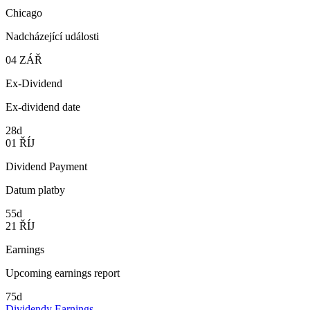
Chicago
Nadcházející události
04
ZÁŘ
Ex-Dividend
Ex-dividend date
28d
01
ŘÍJ
Dividend Payment
Datum platby
55d
21
ŘÍJ
Earnings
Upcoming earnings report
75d
Dividendy
Earnings