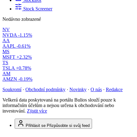
StockBot
Stock Screener
Nedávno zobrazené
NV
NVDA
-1.15%
AA
AAPL
-0.61%
MS
MSFT
+2.32%
TS
TSLA
+0.78%
AM
AMZN
-0.19%
Soukromí
·
Obchodní podmínky
·
Novinky
·
O nás
·
Redakce
Veškerá data poskytovaná na portálu Bulios slouží pouze k
informačním účelům a nejsou určena k obchodování nebo
investování.
Zjistit více
Přihlásit se
Přizpůsobte si svůj feed