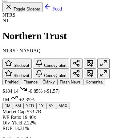
Feed
Toggle Sidebar
NTRS
NT
Northern Trust
NTRS · NASDAQ
Sledovat
Cenový alert
Sledovat
Cenový alert
Přehled
Finance
Články
Flash News
Komunita
$184.14
-0.85%
(-$1.57)
1M
+2.35%
1M
6M
YTD
1Y
5Y
MAX
Market Cap
$33.7B
P/E Ratio
19.40x
Div. Yield
2.22%
ROE
13.31%