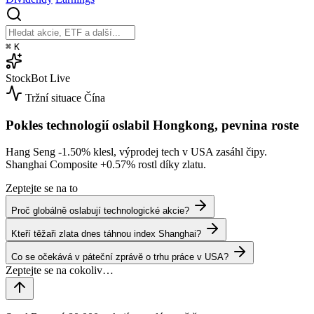
⌘
K
StockBot
Live
Tržní situace
Čína
Pokles technologií oslabil Hongkong, pevnina roste
Hang Seng
-1.50%
klesl, výprodej tech v USA zasáhl čipy.
Shanghai Composite
+0.57%
rostl díky zlatu.
Zeptejte se na to
Proč globálně oslabují technologické akcie?
Kteří těžaři zlata dnes táhnou index Shanghai?
Co se očekává v páteční zprávě o trhu práce v USA?