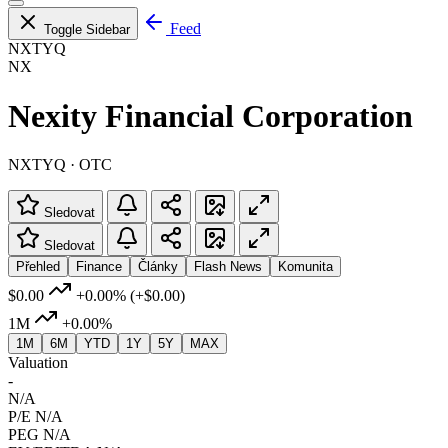
Feed
Toggle Sidebar
NXTYQ
NX
Nexity Financial Corporation
NXTYQ · OTC
Sledovat
Sledovat
Přehled
Finance
Články
Flash News
Komunita
$0.00
+0.00%
(+$0.00)
1M
+0.00%
1M
6M
YTD
1Y
5Y
MAX
Valuation
-
N/A
P/E
N/A
PEG
N/A