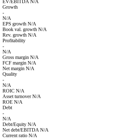
EV/EBITDA
N/A
Growth
-
N/A
EPS growth
N/A
Book val. growth
N/A
Rev. growth
N/A
Profitability
-
N/A
Gross margin
N/A
FCF margin
N/A
Net margin
N/A
Quality
-
N/A
ROIC
N/A
Asset turnover
N/A
ROE
N/A
Debt
-
N/A
Debt/Equity
N/A
Net debt/EBITDA
N/A
Current ratio
N/A