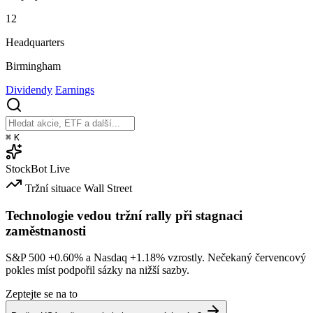
12
Headquarters
Birmingham
Dividendy
Earnings
⌘
K
StockBot
Live
Tržní situace
Wall Street
Technologie vedou tržní rally při stagnaci
zaměstnanosti
S&P 500
+0.60%
a Nasdaq
+1.18%
vzrostly. Nečekaný červencový
pokles míst podpořil sázky na nižší sazby.
Zeptejte se na to