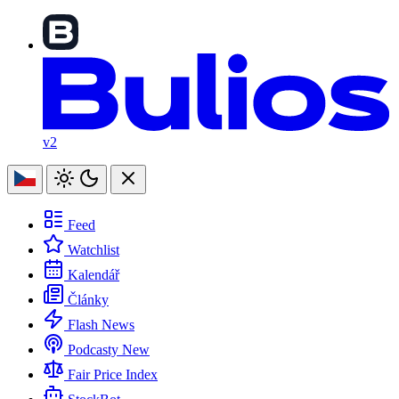
v2
Feed
Watchlist
Kalendář
Články
Flash News
Podcasty
New
Fair Price Index