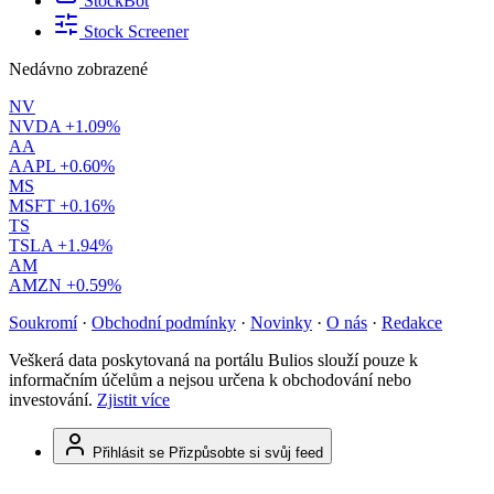
StockBot
Stock Screener
Nedávno zobrazené
NV
NVDA
+1.09%
AA
AAPL
+0.60%
MS
MSFT
+0.16%
TS
TSLA
+1.94%
AM
AMZN
+0.59%
Soukromí
·
Obchodní podmínky
·
Novinky
·
O nás
·
Redakce
Veškerá data poskytovaná na portálu Bulios slouží pouze k
informačním účelům a nejsou určena k obchodování nebo
investování.
Zjistit více
Přihlásit se
Přizpůsobte si svůj feed