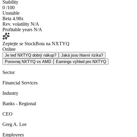
Stability
0
/100
Unstable
Beta
4.98x
Rev. volatility
N/A
Profitable years
N/A
Zeptejte se StockBota na NXTYQ
Online
Je teď NXTYQ dobrý nákup?
Jaká jsou hlavní rizika?
Porovnej NXTYQ vs AMD
Earnings výhled pro NXTYQ
Sector
Financial Services
Industry
Banks - Regional
CEO
Greg A. Lee
Employees