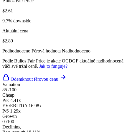
Bulios Fair Price
$2.61
9.7% downside
Aktuální cena
$2.89
Podhodnoceno
Férová hodnota
Nadhodnoceno
Podle Bulios Fair Price je akcie OCDGF aktuálně nadhodnocená
vůči své tržní ceně.
Jak to funguje?
Odemknout férovou cenu
Valuation
85
/100
Cheap
P/E
4.41x
EV/EBITDA
16.98x
P/S
1.29x
Growth
0
/100
Declining