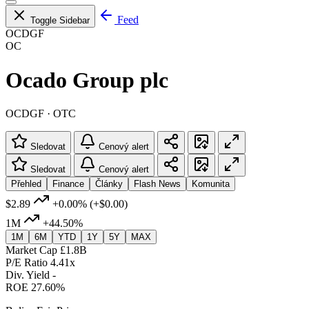
Feed
Toggle Sidebar
OCDGF
OC
Ocado Group plc
OCDGF · OTC
Sledovat
Cenový alert
Sledovat
Cenový alert
Přehled
Finance
Články
Flash News
Komunita
$2.89
+0.00%
(+$0.00)
1M
+44.50%
1M
6M
YTD
1Y
5Y
MAX
Market Cap
£1.8B
P/E Ratio
4.41x
Div. Yield
-
ROE
27.60%