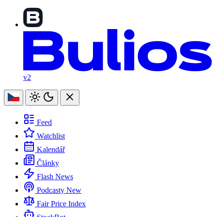
v2
Feed
Watchlist
Kalendář
Články
Flash News
Podcasty
New
Fair Price Index