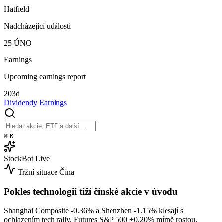
Hatfield
Nadcházející události
25
ÚNO
Earnings
Upcoming earnings report
203d
Dividendy
Earnings
⌘
K
StockBot
Live
Tržní situace
Čína
Pokles technologií tíží čínské akcie v úvodu
Shanghai Composite
-0.36%
a Shenzhen
-1.15%
klesají s
ochlazením tech rally. Futures S&P 500
+0.20%
mírně rostou.