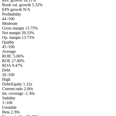
Rev. growth
18.11%
Book val. growth
5.32%
EPS growth
N/A
Profitability
44
/100
Moderate
Gross margin
13.75%
Net margin
29.33%
Op. margin
13.75%
Quality
45
/100
Average
ROIC
5.06%
ROE
27.60%
ROA
9.47%
Debt
20
/100
High
Debt/Equity
1.32x
Current ratio
2.00x
Int. coverage
-1.30x
Stability
3
/100
Unstable
Beta
2.39x