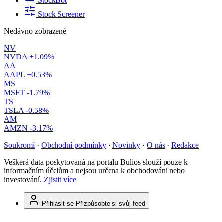
StockBot
Stock Screener
Nedávno zobrazené
NV
NVDA
+1.09%
AA
AAPL
+0.53%
MS
MSFT
-1.79%
TS
TSLA
-0.58%
AM
AMZN
-3.17%
Soukromí
·
Obchodní podmínky
·
Novinky
·
O nás
·
Redakce
Veškerá data poskytovaná na portálu Bulios slouží pouze k
informačním účelům a nejsou určena k obchodování nebo
investování.
Zjistit více
Přihlásit se
Přizpůsobte si svůj feed