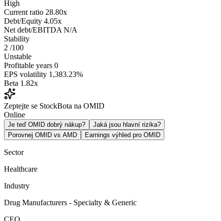
High
Current ratio
28.80x
Debt/Equity
4.05x
Net debt/EBITDA
N/A
Stability
2
/100
Unstable
Profitable years
0
EPS volatility
1,383.23%
Beta
1.82x
Zeptejte se StockBota na OMID
Online
Je teď OMID dobrý nákup?
Jaká jsou hlavní rizika?
Porovnej OMID vs AMD
Earnings výhled pro OMID
Sector
Healthcare
Industry
Drug Manufacturers - Specialty & Generic
CEO