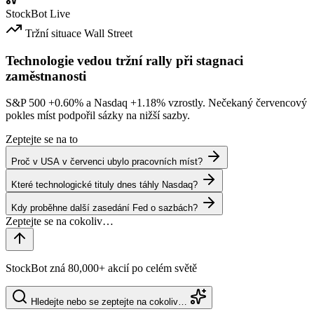
StockBot
Live
Tržní situace
Wall Street
Technologie vedou tržní rally při stagnaci
zaměstnanosti
S&P 500
+0.60%
a Nasdaq
+1.18%
vzrostly. Nečekaný červencový
pokles míst podpořil sázky na nižší sazby.
Zeptejte se na to
Proč v USA v červenci ubylo pracovních míst?
Které technologické tituly dnes táhly Nasdaq?
Kdy proběhne další zasedání Fed o sazbách?
StockBot zná 80,000+ akcií po celém světě
Hledejte nebo se zeptejte na cokoliv…