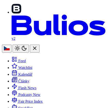
v2
Feed
Watchlist
Kalendář
Články
Flash News
Podcasty
New
Fair Price Index