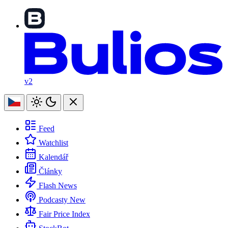
v2
Feed
Watchlist
Kalendář
Články
Flash News
Podcasty
New
Fair Price Index