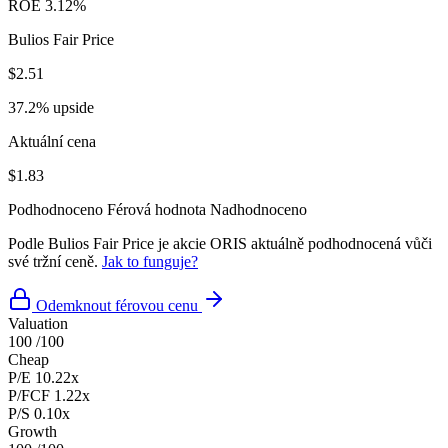
ROE
3.12%
Bulios Fair Price
$2.51
37.2% upside
Aktuální cena
$1.83
Podhodnoceno
Férová hodnota
Nadhodnoceno
Podle Bulios Fair Price je akcie ORIS aktuálně podhodnocená vůči
své tržní ceně.
Jak to funguje?
Odemknout férovou cenu
Valuation
100
/100
Cheap
P/E
10.22x
P/FCF
1.22x
P/S
0.10x
Growth