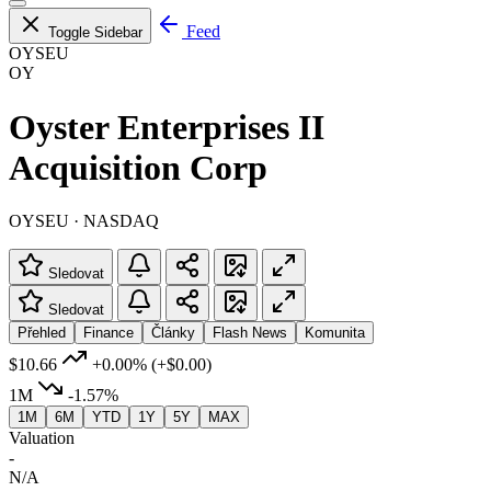
Feed
Toggle Sidebar
OYSEU
OY
Oyster Enterprises II
Acquisition Corp
OYSEU · NASDAQ
Sledovat
Sledovat
Přehled
Finance
Články
Flash News
Komunita
$10.66
+0.00%
(+$0.00)
1M
-1.57%
1M
6M
YTD
1Y
5Y
MAX
Valuation
-
N/A