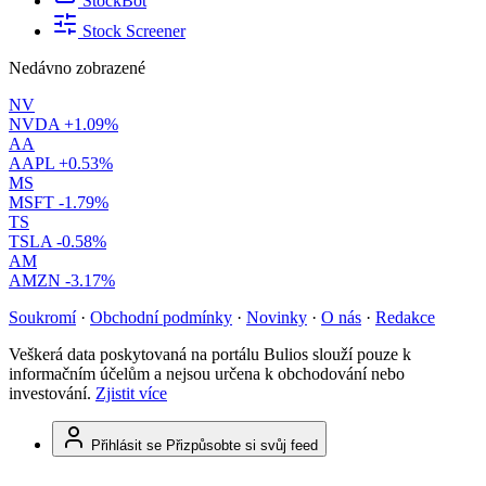
StockBot
Stock Screener
Nedávno zobrazené
NV
NVDA
+1.09%
AA
AAPL
+0.53%
MS
MSFT
-1.79%
TS
TSLA
-0.58%
AM
AMZN
-3.17%
Soukromí
·
Obchodní podmínky
·
Novinky
·
O nás
·
Redakce
Veškerá data poskytovaná na portálu Bulios slouží pouze k
informačním účelům a nejsou určena k obchodování nebo
investování.
Zjistit více
Přihlásit se
Přizpůsobte si svůj feed