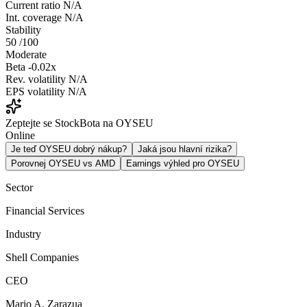
Current ratio
N/A
Int. coverage
N/A
Stability
50
/100
Moderate
Beta
-0.02x
Rev. volatility
N/A
EPS volatility
N/A
Zeptejte se StockBota na OYSEU
Online
Je teď OYSEU dobrý nákup?
Jaká jsou hlavní rizika?
Porovnej OYSEU vs AMD
Earnings výhled pro OYSEU
Sector
Financial Services
Industry
Shell Companies
CEO
Mario A. Zarazua