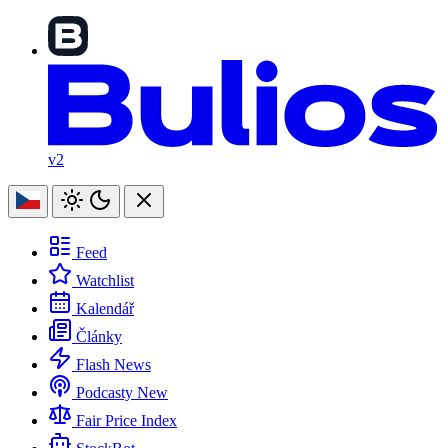
v2
Feed
Watchlist
Kalendář
Články
Flash News
Podcasty
New
Fair Price Index