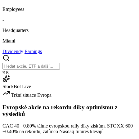
Employees
-
Headquarters
Miami
Dividendy
Earnings
⌘
K
StockBot
Live
Tržní situace
Evropa
Evropské akcie na rekordu díky optimismu z
výsledků
CAC 40
+0.80%
táhne evropskou rally díky ziskům. STOXX 600
+0.40%
na rekordu, zatímco Nasdaq futures klesají.