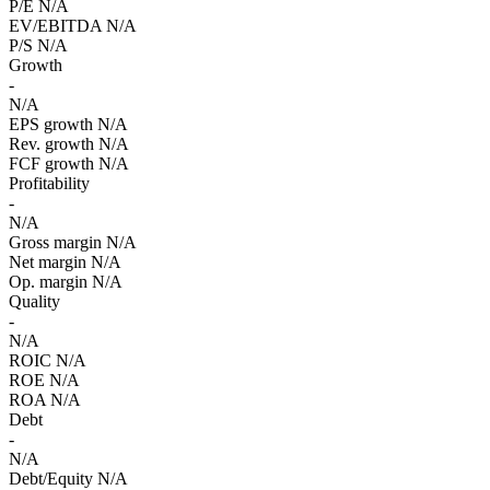
P/E
N/A
EV/EBITDA
N/A
P/S
N/A
Growth
-
N/A
EPS growth
N/A
Rev. growth
N/A
FCF growth
N/A
Profitability
-
N/A
Gross margin
N/A
Net margin
N/A
Op. margin
N/A
Quality
-
N/A
ROIC
N/A
ROE
N/A
ROA
N/A
Debt
-
N/A
Debt/Equity
N/A