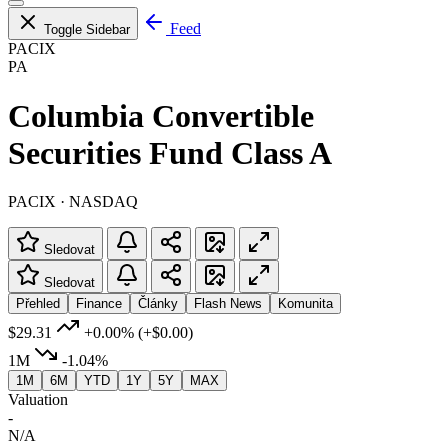
Feed
Toggle Sidebar
PACIX
PA
Columbia Convertible
Securities Fund Class A
PACIX · NASDAQ
Sledovat
Sledovat
Přehled
Finance
Články
Flash News
Komunita
$29.31
+0.00%
(+$0.00)
1M
-1.04%
1M
6M
YTD
1Y
5Y
MAX
Valuation
-
N/A