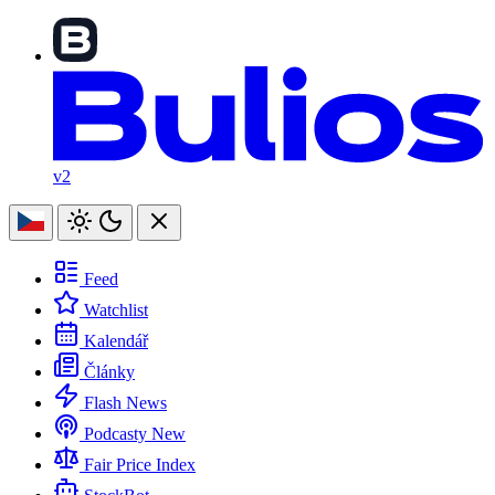
v2
Feed
Watchlist
Kalendář
Články
Flash News
Podcasty
New
Fair Price Index