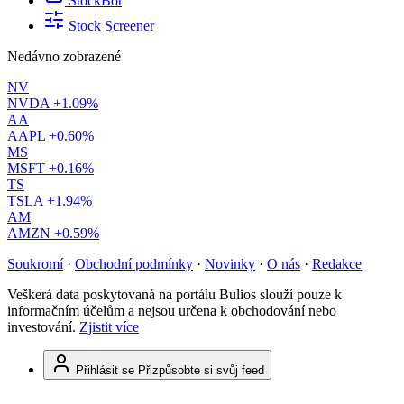
StockBot
Stock Screener
Nedávno zobrazené
NV
NVDA
+1.09%
AA
AAPL
+0.60%
MS
MSFT
+0.16%
TS
TSLA
+1.94%
AM
AMZN
+0.59%
Soukromí
·
Obchodní podmínky
·
Novinky
·
O nás
·
Redakce
Veškerá data poskytovaná na portálu Bulios slouží pouze k
informačním účelům a nejsou určena k obchodování nebo
investování.
Zjistit více
Přihlásit se
Přizpůsobte si svůj feed