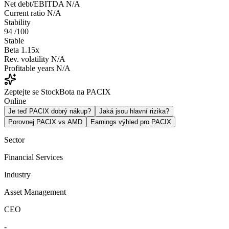
Net debt/EBITDA
N/A
Current ratio
N/A
Stability
94
/100
Stable
Beta
1.15x
Rev. volatility
N/A
Profitable years
N/A
Zeptejte se StockBota na PACIX
Online
Je teď PACIX dobrý nákup?
Jaká jsou hlavní rizika?
Porovnej PACIX vs AMD
Earnings výhled pro PACIX
Sector
Financial Services
Industry
Asset Management
CEO
-