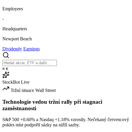
Employees
-
Headquarters
Newport Beach
Dividendy
Earnings
⌘
K
StockBot
Live
Tržní situace
Wall Street
Technologie vedou tržní rally při stagnaci
zaměstnanosti
S&P 500
+0.60%
a Nasdaq
+1.18%
vzrostly. Nečekaný červencový
pokles míst podpořil sázky na nižší sazby.