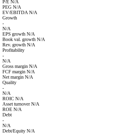
P/E
N/A
PEG
N/A
EV/EBITDA
N/A
Growth
-
N/A
EPS growth
N/A
Book val. growth
N/A
Rev. growth
N/A
Profitability
-
N/A
Gross margin
N/A
FCF margin
N/A
Net margin
N/A
Quality
-
N/A
ROIC
N/A
Asset turnover
N/A
ROE
N/A
Debt
-
N/A
Debt/Equity
N/A