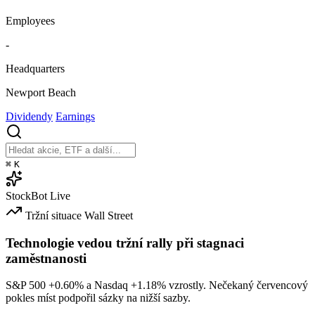
Employees
-
Headquarters
Newport Beach
Dividendy
Earnings
⌘
K
StockBot
Live
Tržní situace
Wall Street
Technologie vedou tržní rally při stagnaci
zaměstnanosti
S&P 500
+0.60%
a Nasdaq
+1.18%
vzrostly. Nečekaný červencový
pokles míst podpořil sázky na nižší sazby.