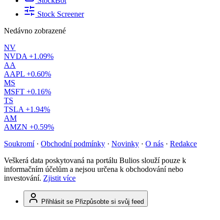
StockBot
Stock Screener
Nedávno zobrazené
NV
NVDA
+1.09%
AA
AAPL
+0.60%
MS
MSFT
+0.16%
TS
TSLA
+1.94%
AM
AMZN
+0.59%
Soukromí
·
Obchodní podmínky
·
Novinky
·
O nás
·
Redakce
Veškerá data poskytovaná na portálu Bulios slouží pouze k
informačním účelům a nejsou určena k obchodování nebo
investování.
Zjistit více
Přihlásit se
Přizpůsobte si svůj feed