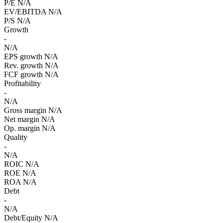
P/E
N/A
EV/EBITDA
N/A
P/S
N/A
Growth
-
N/A
EPS growth
N/A
Rev. growth
N/A
FCF growth
N/A
Profitability
-
N/A
Gross margin
N/A
Net margin
N/A
Op. margin
N/A
Quality
-
N/A
ROIC
N/A
ROE
N/A
ROA
N/A
Debt
-
N/A
Debt/Equity
N/A