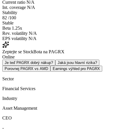
Current ratio
N/A
Int. coverage
N/A
Stability
82
/100
Stable
Beta
1.25x
Rev. volatility
N/A
EPS volatility
N/A
Zeptejte se StockBota na PAGRX
Online
Je teď PAGRX dobrý nákup?
Jaká jsou hlavní rizika?
Porovnej PAGRX vs AMD
Earnings výhled pro PAGRX
Sector
Financial Services
Industry
Asset Management
CEO
-