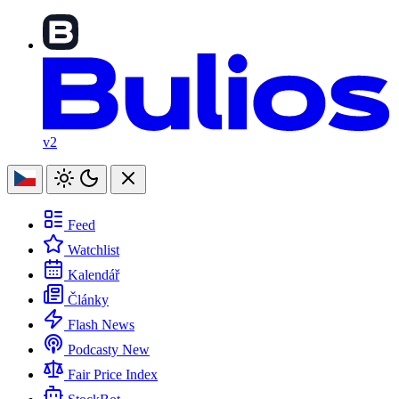
v2
Feed
Watchlist
Kalendář
Články
Flash News
Podcasty
New
Fair Price Index