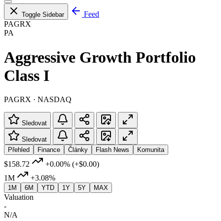
Feed
Toggle Sidebar
PAGRX
PA
Aggressive Growth Portfolio
Class I
PAGRX · NASDAQ
Sledovat
Sledovat
Přehled
Finance
Články
Flash News
Komunita
$158.72
+0.00%
(+$0.00)
1M
+3.08%
1M
6M
YTD
1Y
5Y
MAX
Valuation
-
N/A