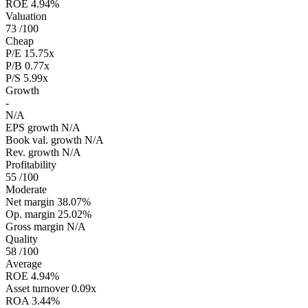
ROE
4.94%
Valuation
73
/100
Cheap
P/E
15.75x
P/B
0.77x
P/S
5.99x
Growth
-
N/A
EPS growth
N/A
Book val. growth
N/A
Rev. growth
N/A
Profitability
55
/100
Moderate
Net margin
38.07%
Op. margin
25.02%
Gross margin
N/A
Quality
58
/100
Average
ROE
4.94%
Asset turnover
0.09x
ROA
3.44%