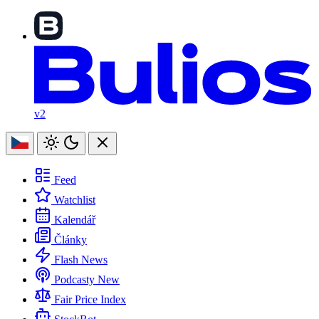
v2
Feed
Watchlist
Kalendář
Články
Flash News
Podcasty
New
Fair Price Index