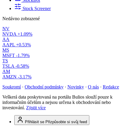
StockBot
Stock Screener
Nedávno zobrazené
NV
NVDA
+1.09%
AA
AAPL
+0.53%
MS
MSFT
-1.79%
TS
TSLA
-0.58%
AM
AMZN
-3.17%
Soukromí
·
Obchodní podmínky
·
Novinky
·
O nás
·
Redakce
Veškerá data poskytovaná na portálu Bulios slouží pouze k
informačním účelům a nejsou určena k obchodování nebo
investování.
Zjistit více
Přihlásit se
Přizpůsobte si svůj feed