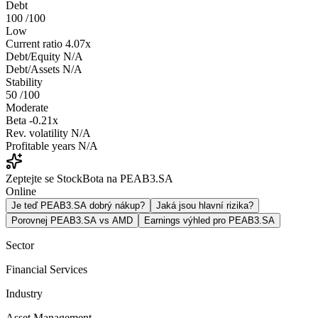
Debt
100
/100
Low
Current ratio
4.07x
Debt/Equity
N/A
Debt/Assets
N/A
Stability
50
/100
Moderate
Beta
-0.21x
Rev. volatility
N/A
Profitable years
N/A
Zeptejte se StockBota na PEAB3.SA
Online
Je teď PEAB3.SA dobrý nákup?
Jaká jsou hlavní rizika?
Porovnej PEAB3.SA vs AMD
Earnings výhled pro PEAB3.SA
Sector
Financial Services
Industry
Asset Management