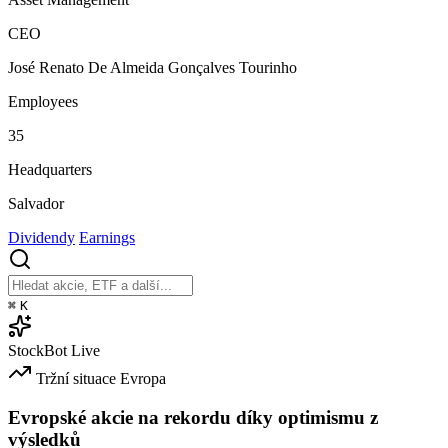
CEO
José Renato De Almeida Gonçalves Tourinho
Employees
35
Headquarters
Salvador
Dividendy
Earnings
⌘
K
StockBot
Live
Tržní situace
Evropa
Evropské akcie na rekordu díky optimismu z
výsledků