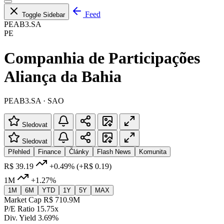
Feed
Toggle Sidebar
PEAB3.SA
PE
Companhia de Participações
Aliança da Bahia
PEAB3.SA · SAO
Sledovat
Sledovat
Přehled
Finance
Články
Flash News
Komunita
R$ 39.19
+0.49%
(+R$ 0.19)
1M
+1.27%
1M
6M
YTD
1Y
5Y
MAX
Market Cap
R$ 710.9M
P/E Ratio
15.75x
Div. Yield
3.69%