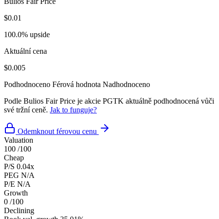
Bulios Fair Price
$0.01
100.0% upside
Aktuální cena
$0.005
Podhodnoceno
Férová hodnota
Nadhodnoceno
Podle Bulios Fair Price je akcie PGTK aktuálně podhodnocená vůči
své tržní ceně.
Jak to funguje?
Odemknout férovou cenu
Valuation
100
/100
Cheap
P/S
0.04x
PEG
N/A
P/E
N/A
Growth
0
/100
Declining