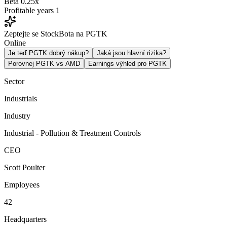
Beta
0.25x
Profitable years
1
Zeptejte se StockBota na PGTK
Online
Je teď PGTK dobrý nákup?
Jaká jsou hlavní rizika?
Porovnej PGTK vs AMD
Earnings výhled pro PGTK
Sector
Industrials
Industry
Industrial - Pollution & Treatment Controls
CEO
Scott Poulter
Employees
42
Headquarters