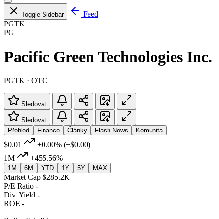
Feed
Toggle Sidebar
PGTK
PG
Pacific Green Technologies Inc.
PGTK · OTC
Sledovat
Sledovat
Přehled
Finance
Články
Flash News
Komunita
$0.01
+0.00%
(+$0.00)
1M
+455.56%
1M
6M
YTD
1Y
5Y
MAX
Market Cap
$285.2K
P/E Ratio
-
Div. Yield
-
ROE
-