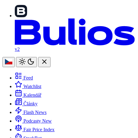
v2
Feed
Watchlist
Kalendář
Články
Flash News
Podcasty
New
Fair Price Index