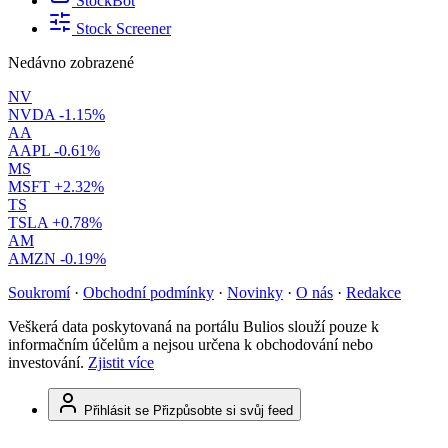
StockBot
Stock Screener
Nedávno zobrazené
NV
NVDA
-1.15%
AA
AAPL
-0.61%
MS
MSFT
+2.32%
TS
TSLA
+0.78%
AM
AMZN
-0.19%
Soukromí
·
Obchodní podmínky
·
Novinky
·
O nás
·
Redakce
Veškerá data poskytovaná na portálu Bulios slouží pouze k
informačním účelům a nejsou určena k obchodování nebo
investování.
Zjistit více
Přihlásit se
Přizpůsobte si svůj feed