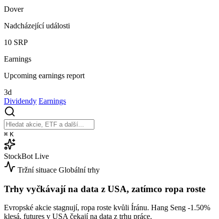
Dover
Nadcházející události
10
SRP
Earnings
Upcoming earnings report
3d
Dividendy
Earnings
⌘
K
StockBot
Live
Tržní situace
Globální trhy
Trhy vyčkávají na data z USA, zatímco ropa roste
Evropské akcie stagnují, ropa roste kvůli Íránu. Hang Seng
-1.50%
klesá, futures v USA čekají na data z trhu práce.