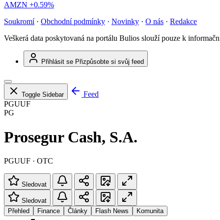
AMZN
+0.59%
Soukromí
·
Obchodní podmínky
·
Novinky
·
O nás
·
Redakce
Veškerá data poskytovaná na portálu Bulios slouží pouze k informač
Přihlásit se
Přizpůsobte si svůj feed
Feed
Toggle Sidebar
PGUUF
PG
Prosegur Cash, S.A.
PGUUF · OTC
Sledovat
Sledovat
Přehled
Finance
Články
Flash News
Komunita