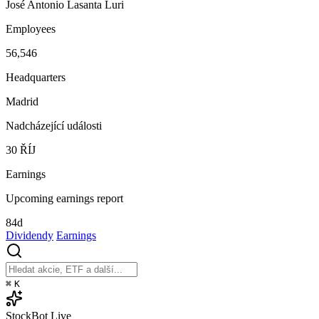
José Antonio Lasanta Luri
Employees
56,546
Headquarters
Madrid
Nadcházející události
30
ŘÍJ
Earnings
Upcoming earnings report
84d
Dividendy
Earnings
⌘
K
StockBot
Live