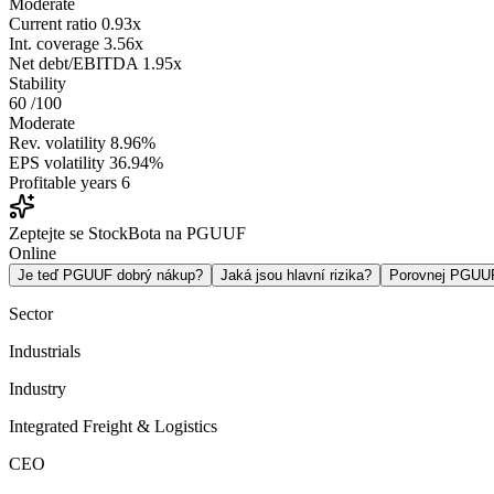
Moderate
Current ratio
0.93x
Int. coverage
3.56x
Net debt/EBITDA
1.95x
Stability
60
/100
Moderate
Rev. volatility
8.96%
EPS volatility
36.94%
Profitable years
6
Zeptejte se StockBota na PGUUF
Online
Je teď PGUUF dobrý nákup?
Jaká jsou hlavní rizika?
Porovnej PGUU
Sector
Industrials
Industry
Integrated Freight & Logistics
CEO