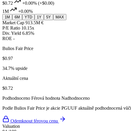
$0.72
+0.00%
(+$0.00)
1M
+0.00%
1M
6M
YTD
1Y
5Y
MAX
Market Cap
913.5M €
P/E Ratio
10.15x
Div. Yield
6.85%
ROE
-
Bulios Fair Price
$0.97
34.7% upside
Aktuální cena
$0.72
Podhodnoceno
Férová hodnota
Nadhodnoceno
Podle Bulios Fair Price je akcie PGUUF aktuálně podhodnocená vůči 
Odemknout férovou cenu
Valuation