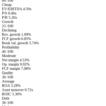
84
/100
Cheap
EV/EBITDA
4.59x
P/S
0.46x
P/B
5.20x
Growth
23
/100
Declining
Rev. growth
1.99%
FCF growth
6.85%
Book val. growth
5.74%
Profitability
46
/100
Moderate
Net margin
4.53%
Op. margin
9.92%
FCF margin
7.08%
Quality
36
/100
Average
ROA
3.28%
Asset turnover
0.72x
ROIC
5.30%
Debt
36
/100