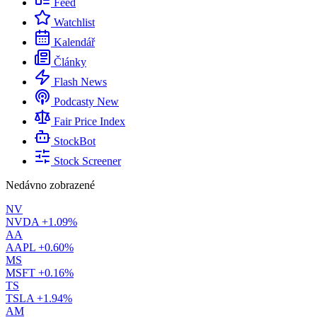
Feed
Watchlist
Kalendář
Články
Flash News
Podcasty
New
Fair Price Index
StockBot
Stock Screener
Nedávno zobrazené
NV
NVDA
+1.09%
AA
AAPL
+0.60%
MS
MSFT
+0.16%
TS
TSLA
+1.94%
AM