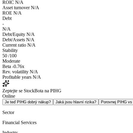
ROIC
N/A
Asset turnover
N/A
ROE
N/A
Debt
-
N/A
Debt/Equity
N/A
Debt/Assets
N/A
Current ratio
N/A
Stability
50
/100
Moderate
Beta
-0.76x
Rev. volatility
N/A
Profitable years
N/A
Zeptejte se StockBota na PIHG
Online
Je teď PIHG dobrý nákup?
Jaká jsou hlavní rizika?
Porovnej PIHG v
Sector
Financial Services
Industry