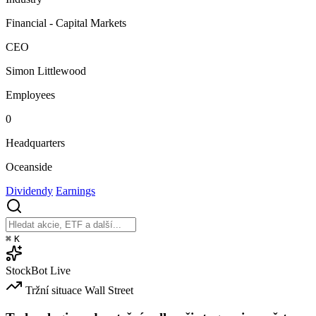
Financial - Capital Markets
CEO
Simon Littlewood
Employees
0
Headquarters
Oceanside
Dividendy
Earnings
⌘
K
StockBot
Live
Tržní situace
Wall Street