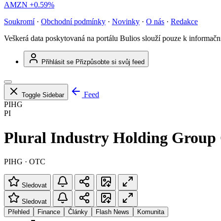
AMZN
+0.59%
Soukromí
·
Obchodní podmínky
·
Novinky
·
O nás
·
Redakce
Veškerá data poskytovaná na portálu Bulios slouží pouze k informač
Přihlásit se
Přizpůsobte si svůj feed
Feed
Toggle Sidebar
PIHG
PI
Plural Industry Holding Group
PIHG · OTC
Sledovat
Sledovat
Přehled
Finance
Články
Flash News
Komunita