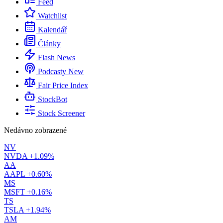
Feed
Watchlist
Kalendář
Články
Flash News
Podcasty
New
Fair Price Index
StockBot
Stock Screener
Nedávno zobrazené
NV
NVDA
+1.09%
AA
AAPL
+0.60%
MS
MSFT
+0.16%
TS
TSLA
+1.94%
AM