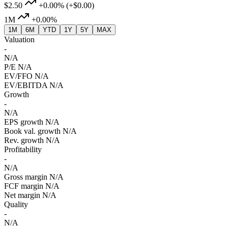
$2.50
+0.00%
(+$0.00)
1M
+0.00%
1M
6M
YTD
1Y
5Y
MAX
Valuation
-
N/A
P/E
N/A
EV/FFO
N/A
EV/EBITDA
N/A
Growth
-
N/A
EPS growth
N/A
Book val. growth
N/A
Rev. growth
N/A
Profitability
-
N/A
Gross margin
N/A
FCF margin
N/A
Net margin
N/A
Quality
-
N/A