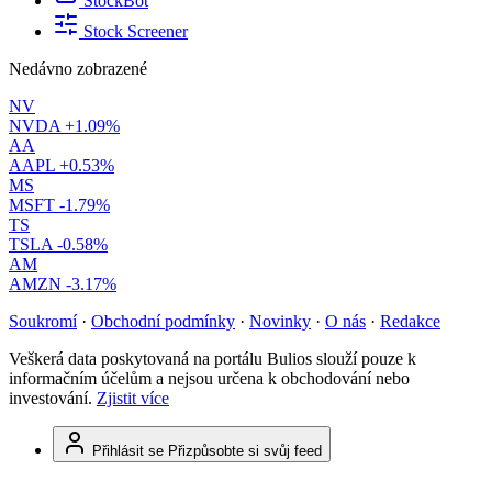
StockBot
Stock Screener
Nedávno zobrazené
NV
NVDA
+1.09%
AA
AAPL
+0.53%
MS
MSFT
-1.79%
TS
TSLA
-0.58%
AM
AMZN
-3.17%
Soukromí
·
Obchodní podmínky
·
Novinky
·
O nás
·
Redakce
Veškerá data poskytovaná na portálu Bulios slouží pouze k
informačním účelům a nejsou určena k obchodování nebo
investování.
Zjistit více
Přihlásit se
Přizpůsobte si svůj feed