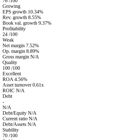
76
/100
Growing
EPS growth
10.34%
Rev. growth
8.55%
Book val. growth
9.37%
Profitability
24
/100
Weak
Net margin
7.52%
Op. margin
8.89%
Gross margin
N/A
Quality
100
/100
Excellent
ROA
4.56%
Asset turnover
0.61x
ROIC
N/A
Debt
-
N/A
Debt/Equity
N/A
Current ratio
N/A
Debt/Assets
N/A
Stability
70
/100