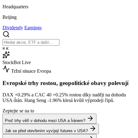
Headquarters
Beijing
Dividendy
Earnings
⌘
K
StockBot
Live
Tržní situace
Evropa
Evropské trhy rostou, geopolitické obavy polevují
DAX
+0.29%
a CAC 40
+0.25%
rostou díky naději na dohodu
USA-Írán. Hang Seng
-1.96%
klesá kvůli výprodeji čipů.
Zeptejte se na to
Proč trhy věří v dohodu mezi USA a Íránem?
Jak se před otevřením vyvíjejí futures v USA?