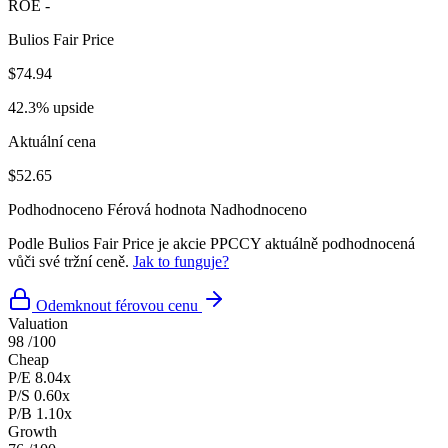
ROE
-
Bulios Fair Price
$74.94
42.3% upside
Aktuální cena
$52.65
Podhodnoceno
Férová hodnota
Nadhodnoceno
Podle Bulios Fair Price je akcie PPCCY aktuálně podhodnocená
vůči své tržní ceně.
Jak to funguje?
Odemknout férovou cenu
Valuation
98
/100
Cheap
P/E
8.04x
P/S
0.60x
P/B
1.10x
Growth