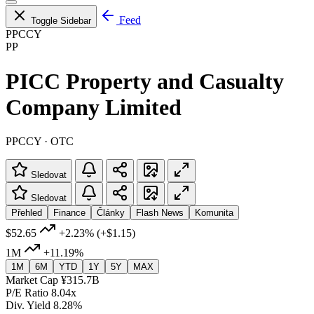
Feed
Toggle Sidebar
PPCCY
PP
PICC Property and Casualty
Company Limited
PPCCY · OTC
Sledovat
Sledovat
Přehled
Finance
Články
Flash News
Komunita
$52.65
+2.23%
(+$1.15)
1M
+11.19%
1M
6M
YTD
1Y
5Y
MAX
Market Cap
¥315.7B
P/E Ratio
8.04x
Div. Yield
8.28%