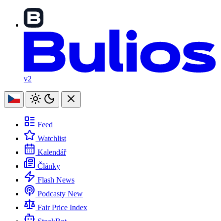
v2
Feed
Watchlist
Kalendář
Články
Flash News
Podcasty
New
Fair Price Index