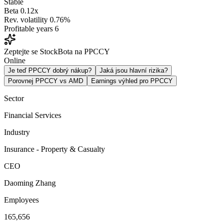
Stable
Beta
0.12x
Rev. volatility
0.76%
Profitable years
6
Zeptejte se StockBota na PPCCY
Online
Je teď PPCCY dobrý nákup?
Jaká jsou hlavní rizika?
Porovnej PPCCY vs AMD
Earnings výhled pro PPCCY
Sector
Financial Services
Industry
Insurance - Property & Casualty
CEO
Daoming Zhang
Employees
165,656