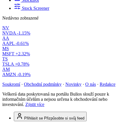
StockBot
Stock Screener
Nedávno zobrazené
NV
NVDA
-1.15%
AA
AAPL
-0.61%
MS
MSFT
+2.32%
TS
TSLA
+0.78%
AM
AMZN
-0.19%
Soukromí
·
Obchodní podmínky
·
Novinky
·
O nás
·
Redakce
Veškerá data poskytovaná na portálu Bulios slouží pouze k
informačním účelům a nejsou určena k obchodování nebo
investování.
Zjistit více
Přihlásit se
Přizpůsobte si svůj feed