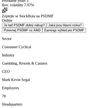
Profitable years
5
Rev. volatility
7.97%
Zeptejte se StockBota na PSDMF
Online
Je teď PSDMF dobrý nákup?
Jaká jsou hlavní rizika?
Porovnej PSDMF vs AMD
Earnings výhled pro PSDMF
Sector
Consumer Cyclical
Industry
Gambling, Resorts & Casinos
CEO
Mark Kevin Segal
Employees
78
Headquarters