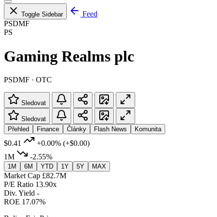
Feed
Toggle Sidebar
PSDMF
PS
Gaming Realms plc
PSDMF · OTC
Sledovat
Sledovat
Přehled
Finance
Články
Flash News
Komunita
$0.41
+0.00%
(+$0.00)
1M
-2.55%
1M
6M
YTD
1Y
5Y
MAX
Market Cap
£82.7M
P/E Ratio
13.90x
Div. Yield
-
ROE
17.07%