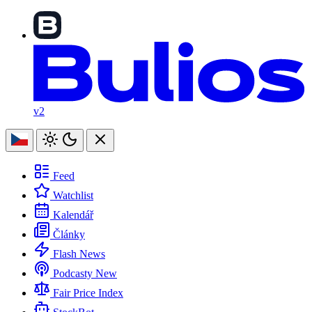
v2
Feed
Watchlist
Kalendář
Články
Flash News
Podcasty
New
Fair Price Index