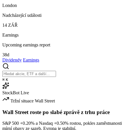
London
Nadcházející události
14
ZÁŘ
Earnings
Upcoming earnings report
38d
Dividendy
Earnings
⌘
K
StockBot
Live
Tržní situace
Wall Street
Wall Street roste po slabé zprávě z trhu práce
S&P 500
+0.20%
a Nasdaq
+0.50%
rostou, pokles zaměstnanosti
mírní obavy ze sazeb. Evropa je stabilní.