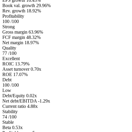
EPS growth
16.43%
Book val. growth
29.96%
Rev. growth
18.92%
Profitability
100
/100
Strong
Gross margin
63.96%
FCF margin
48.32%
Net margin
18.97%
Quality
77
/100
Excellent
ROIC
13.79%
Asset turnover
0.70x
ROE
17.07%
Debt
100
/100
Low
Debt/Equity
0.02x
Net debt/EBITDA
-1.29x
Current ratio
4.88x
Stability
74
/100
Stable
Beta
0.53x