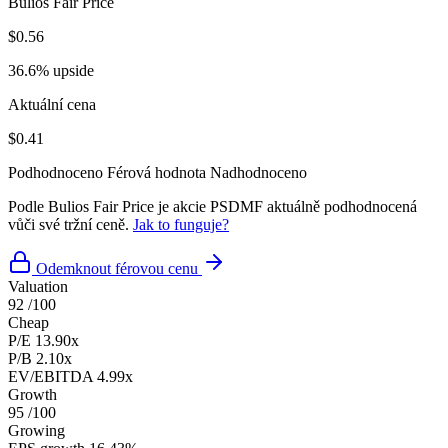
Bulios Fair Price
$0.56
36.6% upside
Aktuální cena
$0.41
Podhodnoceno
Férová hodnota
Nadhodnoceno
Podle Bulios Fair Price je akcie PSDMF aktuálně podhodnocená
vůči své tržní ceně.
Jak to funguje?
Odemknout férovou cenu
Valuation
92
/100
Cheap
P/E
13.90x
P/B
2.10x
EV/EBITDA
4.99x
Growth
95
/100
Growing