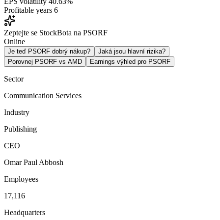
EPS volatility
40.63%
Profitable years
6
Zeptejte se StockBota na PSORF
Online
Je teď PSORF dobrý nákup?
Jaká jsou hlavní rizika?
Porovnej PSORF vs AMD
Earnings výhled pro PSORF
Sector
Communication Services
Industry
Publishing
CEO
Omar Paul Abbosh
Employees
17,116
Headquarters