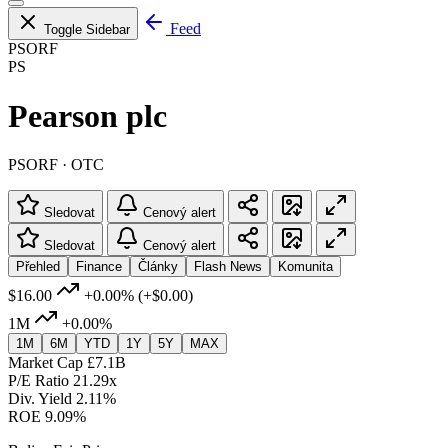
Feed
Toggle Sidebar
PSORF
PS
Pearson plc
PSORF · OTC
Sledovat
Cenový alert
Sledovat
Cenový alert
Přehled
Finance
Články
Flash News
Komunita
$16.00
+0.00%
(+$0.00)
1M
+0.00%
1M
6M
YTD
1Y
5Y
MAX
Market Cap
£7.1B
P/E Ratio
21.29x
Div. Yield
2.11%
ROE
9.09%