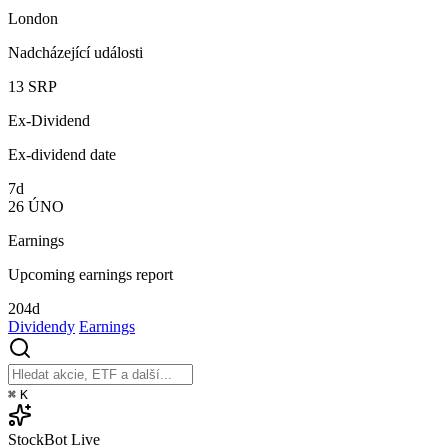
London
Nadcházející události
13
SRP
Ex-Dividend
Ex-dividend date
7d
26
ÚNO
Earnings
Upcoming earnings report
204d
Dividendy
Earnings
⌘
K
StockBot
Live