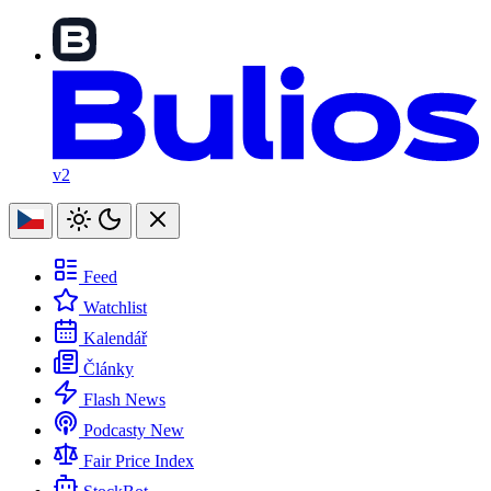
v2
Feed
Watchlist
Kalendář
Články
Flash News
Podcasty
New
Fair Price Index