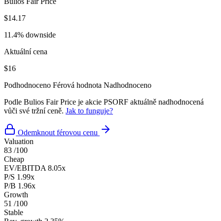
Bulios Fair Price
$14.17
11.4% downside
Aktuální cena
$16
Podhodnoceno
Férová hodnota
Nadhodnoceno
Podle Bulios Fair Price je akcie PSORF aktuálně nadhodnocená
vůči své tržní ceně.
Jak to funguje?
Odemknout férovou cenu
Valuation
83
/100
Cheap
EV/EBITDA
8.05x
P/S
1.99x
P/B
1.96x
Growth
51
/100
Stable