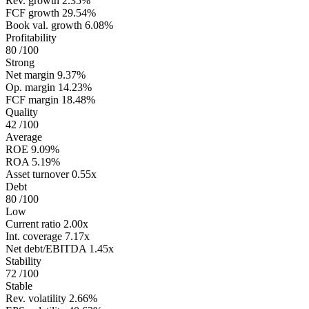
Rev. growth
2.35%
FCF growth
29.54%
Book val. growth
6.08%
Profitability
80
/100
Strong
Net margin
9.37%
Op. margin
14.23%
FCF margin
18.48%
Quality
42
/100
Average
ROE
9.09%
ROA
5.19%
Asset turnover
0.55x
Debt
80
/100
Low
Current ratio
2.00x
Int. coverage
7.17x
Net debt/EBITDA
1.45x
Stability
72
/100
Stable
Rev. volatility
2.66%