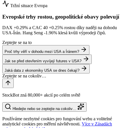
Tržní situace
Evropa
Evropské trhy rostou, geopolitické obavy polevují
DAX
+0.29%
a CAC 40
+0.25%
rostou díky naději na dohodu
USA-Írán. Hang Seng
-1.96%
klesá kvůli výprodeji čipů.
Zeptejte se na to
Proč trhy věří v dohodu mezi USA a Íránem?
Jak se před otevřením vyvíjejí futures v USA?
Jaká data z ekonomiky USA se dnes čekají?
StockBot zná 80,000+ akcií po celém světě
Hledejte nebo se zeptejte na cokoliv…
Používáme nezbytné cookies pro fungování webu a volitelné
analytické cookies pro měření návštěvnosti.
Více v Zásadách