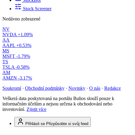
StockBot
Stock Screener
Nedávno zobrazené
NV
NVDA
+1.09%
AA
AAPL
+0.53%
MS
MSFT
-1.79%
TS
TSLA
-0.58%
AM
AMZN
-3.17%
Soukromí
·
Obchodní podmínky
·
Novinky
·
O nás
·
Redakce
Veškerá data poskytovaná na portálu Bulios slouží pouze k
informačním účelům a nejsou určena k obchodování nebo
investování.
Zjistit více
Přihlásit se
Přizpůsobte si svůj feed