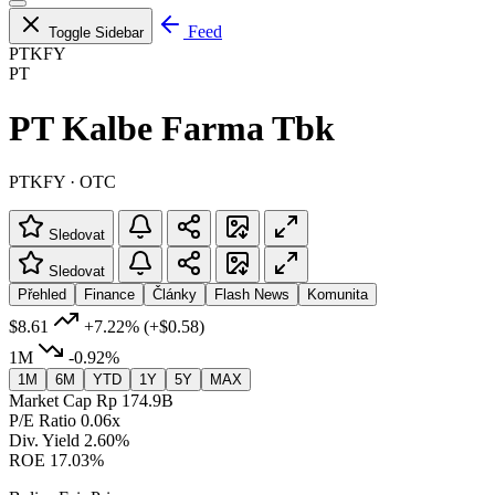
Feed
Toggle Sidebar
PTKFY
PT
PT Kalbe Farma Tbk
PTKFY · OTC
Sledovat
Sledovat
Přehled
Finance
Články
Flash News
Komunita
$8.61
+7.22%
(+$0.58)
1M
-0.92%
1M
6M
YTD
1Y
5Y
MAX
Market Cap
Rp 174.9B
P/E Ratio
0.06x
Div. Yield
2.60%
ROE
17.03%