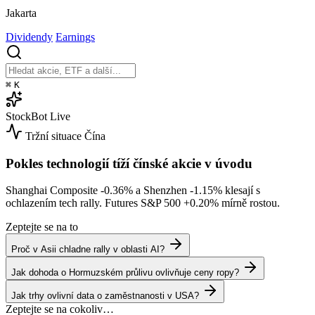
Jakarta
Dividendy
Earnings
⌘
K
StockBot
Live
Tržní situace
Čína
Pokles technologií tíží čínské akcie v úvodu
Shanghai Composite
-0.36%
a Shenzhen
-1.15%
klesají s
ochlazením tech rally. Futures S&P 500
+0.20%
mírně rostou.
Zeptejte se na to
Proč v Asii chladne rally v oblasti AI?
Jak dohoda o Hormuzském průlivu ovlivňuje ceny ropy?
Jak trhy ovlivní data o zaměstnanosti v USA?