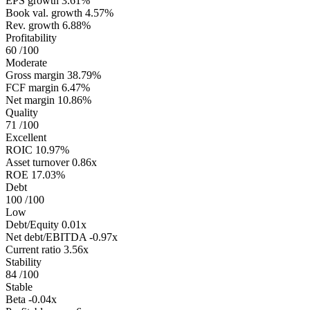
EPS growth
3.61%
Book val. growth
4.57%
Rev. growth
6.88%
Profitability
60
/100
Moderate
Gross margin
38.79%
FCF margin
6.47%
Net margin
10.86%
Quality
71
/100
Excellent
ROIC
10.97%
Asset turnover
0.86x
ROE
17.03%
Debt
100
/100
Low
Debt/Equity
0.01x
Net debt/EBITDA
-0.97x
Current ratio
3.56x
Stability
84
/100
Stable
Beta
-0.04x