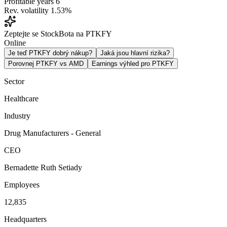
Profitable years
6
Rev. volatility
1.53%
Zeptejte se StockBota na PTKFY
Online
Je teď PTKFY dobrý nákup?
Jaká jsou hlavní rizika?
Porovnej PTKFY vs AMD
Earnings výhled pro PTKFY
Sector
Healthcare
Industry
Drug Manufacturers - General
CEO
Bernadette Ruth Setiady
Employees
12,835
Headquarters