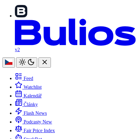
v2
Feed
Watchlist
Kalendář
Články
Flash News
Podcasty
New
Fair Price Index