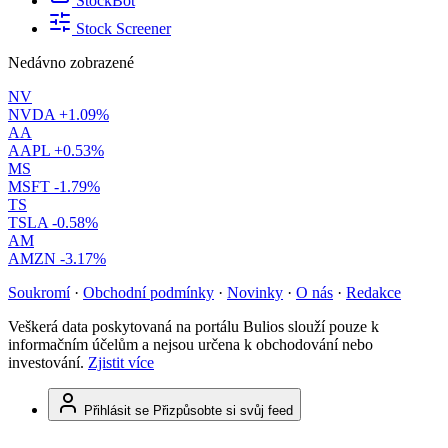
StockBot
Stock Screener
Nedávno zobrazené
NV
NVDA
+1.09%
AA
AAPL
+0.53%
MS
MSFT
-1.79%
TS
TSLA
-0.58%
AM
AMZN
-3.17%
Soukromí
·
Obchodní podmínky
·
Novinky
·
O nás
·
Redakce
Veškerá data poskytovaná na portálu Bulios slouží pouze k
informačním účelům a nejsou určena k obchodování nebo
investování.
Zjistit více
Přihlásit se
Přizpůsobte si svůj feed