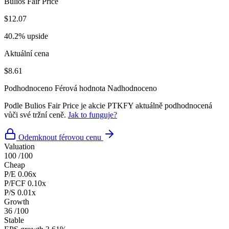
Bulios Fair Price
$12.07
40.2% upside
Aktuální cena
$8.61
Podhodnoceno
Férová hodnota
Nadhodnoceno
Podle Bulios Fair Price je akcie PTKFY aktuálně podhodnocená
vůči své tržní ceně.
Jak to funguje?
Odemknout férovou cenu
Valuation
100
/100
Cheap
P/E
0.06x
P/FCF
0.10x
P/S
0.01x
Growth
36
/100
Stable