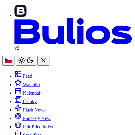
v2
Feed
Watchlist
Kalendář
Články
Flash News
Podcasty
New
Fair Price Index