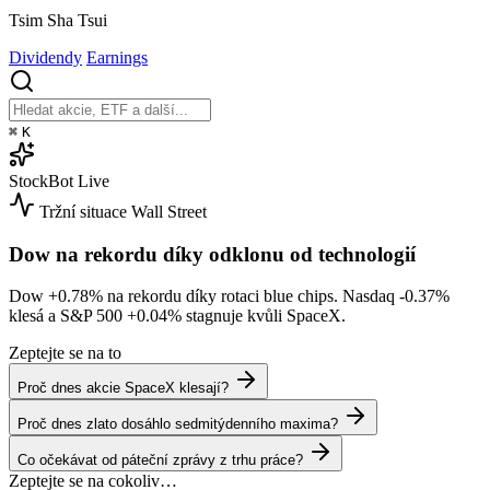
Tsim Sha Tsui
Dividendy
Earnings
⌘
K
StockBot
Live
Tržní situace
Wall Street
Dow na rekordu díky odklonu od technologií
Dow
+0.78%
na rekordu díky rotaci blue chips. Nasdaq
-0.37%
klesá a S&P 500
+0.04%
stagnuje kvůli SpaceX.
Zeptejte se na to
Proč dnes akcie SpaceX klesají?
Proč dnes zlato dosáhlo sedmitýdenního maxima?
Co očekávat od páteční zprávy z trhu práce?