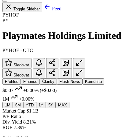
Feed
Toggle Sidebar
PYHOF
PY
Playmates Holdings Limited
PYHOF · OTC
Sledovat
Sledovat
Přehled
Finance
Články
Flash News
Komunita
$0.07
+0.00%
(+$0.00)
1M
+0.00%
1M
6M
YTD
1Y
5Y
MAX
Market Cap
$1.1B
P/E Ratio
-
Div. Yield
8.21%
ROE
7.39%