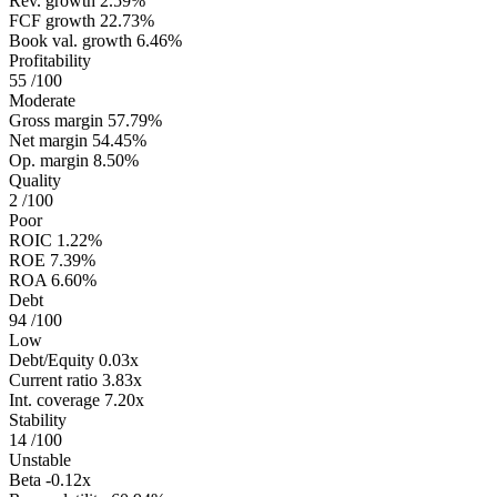
Rev. growth
2.59%
FCF growth
22.73%
Book val. growth
6.46%
Profitability
55
/100
Moderate
Gross margin
57.79%
Net margin
54.45%
Op. margin
8.50%
Quality
2
/100
Poor
ROIC
1.22%
ROE
7.39%
ROA
6.60%
Debt
94
/100
Low
Debt/Equity
0.03x
Current ratio
3.83x
Int. coverage
7.20x
Stability
14
/100
Unstable
Beta
-0.12x