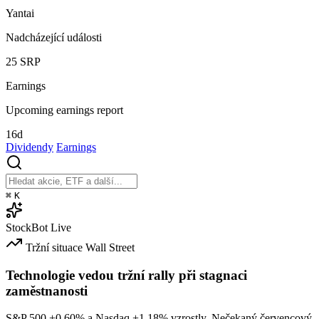
Yantai
Nadcházející události
25
SRP
Earnings
Upcoming earnings report
16d
Dividendy
Earnings
⌘
K
StockBot
Live
Tržní situace
Wall Street
Technologie vedou tržní rally při stagnaci
zaměstnanosti
S&P 500
+0.60%
a Nasdaq
+1.18%
vzrostly. Nečekaný červencový