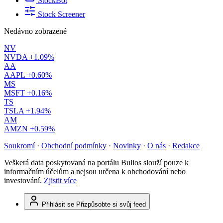
StockBot
Stock Screener
Nedávno zobrazené
NV
NVDA
+1.09%
AA
AAPL
+0.60%
MS
MSFT
+0.16%
TS
TSLA
+1.94%
AM
AMZN
+0.59%
Soukromí
·
Obchodní podmínky
·
Novinky
·
O nás
·
Redakce
Veškerá data poskytovaná na portálu Bulios slouží pouze k
informačním účelům a nejsou určena k obchodování nebo
investování.
Zjistit více
Přihlásit se
Přizpůsobte si svůj feed