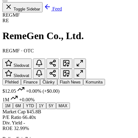
Feed
Toggle Sidebar
REGMF
RE
RemeGen Co., Ltd.
REGMF · OTC
Sledovat
Sledovat
Přehled
Finance
Články
Flash News
Komunita
$12.05
+0.00%
(+$0.00)
1M
+0.00%
1M
6M
YTD
1Y
5Y
MAX
Market Cap
¥45.8B
P/E Ratio
66.40x
Div. Yield
-
ROE
32.99%