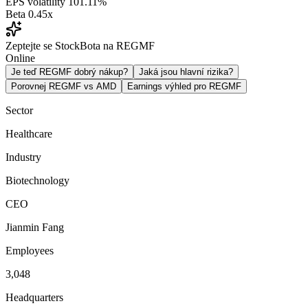
EPS volatility
101.11%
Beta
0.45x
Zeptejte se StockBota na REGMF
Online
Je teď REGMF dobrý nákup?
Jaká jsou hlavní rizika?
Porovnej REGMF vs AMD
Earnings výhled pro REGMF
Sector
Healthcare
Industry
Biotechnology
CEO
Jianmin Fang
Employees
3,048
Headquarters