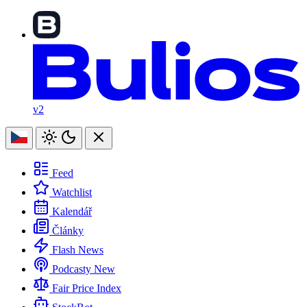
v2
Feed
Watchlist
Kalendář
Články
Flash News
Podcasty
New
Fair Price Index