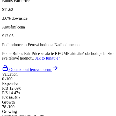
Bulios Fair Price
$11.62
3.6% downside
Aktuální cena
$12.05
Podhodnoceno
Férová hodnota
Nadhodnoceno
Podle Bulios Fair Price se akcie REGMF aktuálně obchoduje blízko
své férové hodnoty.
Jak to funguje?
Odemknout férovou cenu
Valuation
0
/100
Expensive
P/B
12.69x
P/S
14.47x
P/E
66.40x
Growth
78
/100
Growing