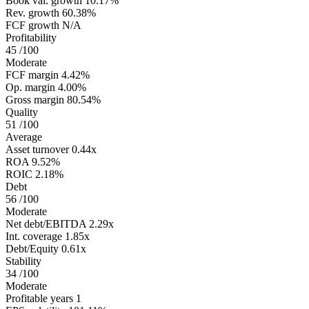
Book val. growth
10.17%
Rev. growth
60.38%
FCF growth
N/A
Profitability
45
/100
Moderate
FCF margin
4.42%
Op. margin
4.00%
Gross margin
80.54%
Quality
51
/100
Average
Asset turnover
0.44x
ROA
9.52%
ROIC
2.18%
Debt
56
/100
Moderate
Net debt/EBITDA
2.29x
Int. coverage
1.85x
Debt/Equity
0.61x
Stability
34
/100
Moderate
Profitable years
1