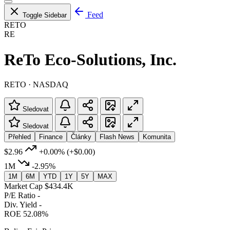
Feed
Toggle Sidebar
RETO
RE
ReTo Eco-Solutions, Inc.
RETO · NASDAQ
Sledovat
Sledovat
Přehled
Finance
Články
Flash News
Komunita
$2.96
+0.00%
(+$0.00)
1M
-2.95%
1M
6M
YTD
1Y
5Y
MAX
Market Cap
$434.4K
P/E Ratio
-
Div. Yield
-
ROE
52.08%