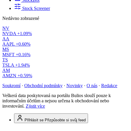
StockBot
Stock Screener
Nedávno zobrazené
NV
NVDA
+1.09%
AA
AAPL
+0.60%
MS
MSFT
+0.16%
TS
TSLA
+1.94%
AM
AMZN
+0.59%
Soukromí
·
Obchodní podmínky
·
Novinky
·
O nás
·
Redakce
Veškerá data poskytovaná na portálu Bulios slouží pouze k
informačním účelům a nejsou určena k obchodování nebo
investování.
Zjistit více
Přihlásit se
Přizpůsobte si svůj feed