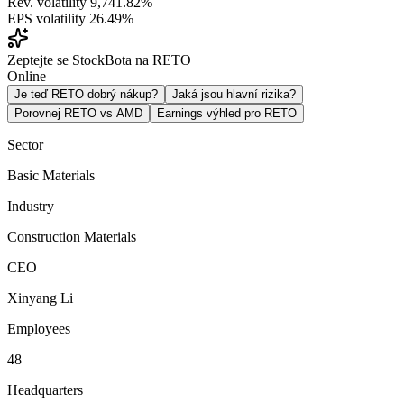
Rev. volatility
9,741.82%
EPS volatility
26.49%
Zeptejte se StockBota na RETO
Online
Je teď RETO dobrý nákup?
Jaká jsou hlavní rizika?
Porovnej RETO vs AMD
Earnings výhled pro RETO
Sector
Basic Materials
Industry
Construction Materials
CEO
Xinyang Li
Employees
48
Headquarters