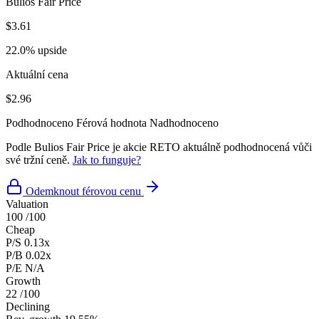
Bulios Fair Price
$3.61
22.0% upside
Aktuální cena
$2.96
Podhodnoceno
Férová hodnota
Nadhodnoceno
Podle Bulios Fair Price je akcie RETO aktuálně podhodnocená vůči
své tržní ceně.
Jak to funguje?
Odemknout férovou cenu
Valuation
100
/100
Cheap
P/S
0.13x
P/B
0.02x
P/E
N/A
Growth
22
/100
Declining