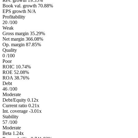
Rev. growth
19.55%
Book val. growth
70.88%
EPS growth
N/A
Profitability
20
/100
Weak
Gross margin
35.29%
Net margin
366.08%
Op. margin
87.85%
Quality
0
/100
Poor
ROIC
10.74%
ROE
52.08%
ROA
38.76%
Debt
46
/100
Moderate
Debt/Equity
0.12x
Current ratio
0.21x
Int. coverage
-3.01x
Stability
57
/100
Moderate
Beta
1.24x