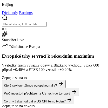
Beijing
Dividendy
Earnings
⌘
K
StockBot
Live
Tržní situace
Evropa
Evropské trhy se vrací k rekordním maximům
Výsledky firem vyvážily obavy z Blízkého východu. Stoxx 600
připsal
+0.40%
a FTSE 100 vzrostl o
+0.20%
.
Zeptejte se na to
Které sektory táhnou evropskou rally?
Proč investoři přecházejí z US tech do Evropy?
Co trhy čekají od dat o US CPI tento týden?