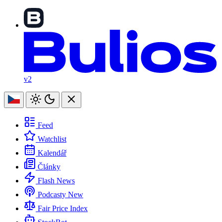
v2
Feed
Watchlist
Kalendář
Články
Flash News
Podcasty
New
Fair Price Index