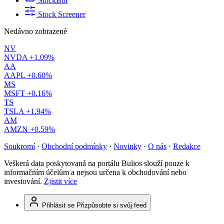
StockBot
Stock Screener
Nedávno zobrazené
NV
NVDA
+1.09%
AA
AAPL
+0.60%
MS
MSFT
+0.16%
TS
TSLA
+1.94%
AM
AMZN
+0.59%
Soukromí
·
Obchodní podmínky
·
Novinky
·
O nás
·
Redakce
Veškerá data poskytovaná na portálu Bulios slouží pouze k
informačním účelům a nejsou určena k obchodování nebo
investování.
Zjistit více
Přihlásit se
Přizpůsobte si svůj feed