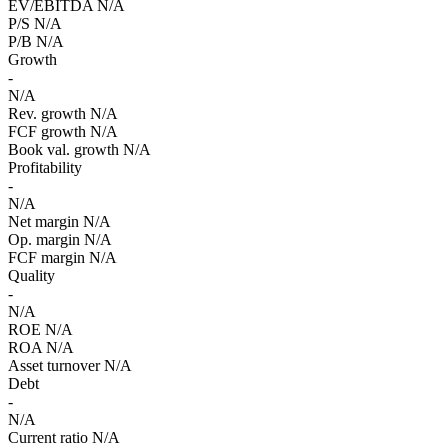
EV/EBITDA
N/A
P/S
N/A
P/B
N/A
Growth
-
N/A
Rev. growth
N/A
FCF growth
N/A
Book val. growth
N/A
Profitability
-
N/A
Net margin
N/A
Op. margin
N/A
FCF margin
N/A
Quality
-
N/A
ROE
N/A
ROA
N/A
Asset turnover
N/A
Debt
-
N/A
Current ratio
N/A