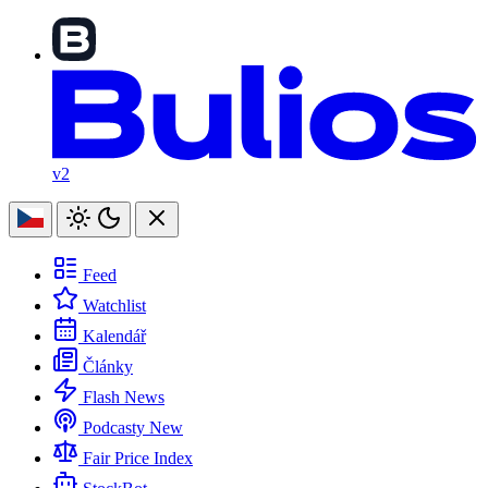
v2
Feed
Watchlist
Kalendář
Články
Flash News
Podcasty
New
Fair Price Index