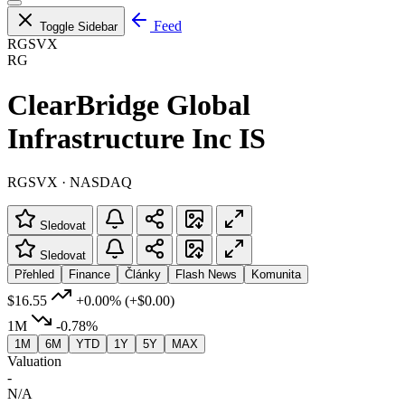
Feed
Toggle Sidebar
RGSVX
RG
ClearBridge Global
Infrastructure Inc IS
RGSVX · NASDAQ
Sledovat
Sledovat
Přehled
Finance
Články
Flash News
Komunita
$16.55
+0.00%
(+$0.00)
1M
-0.78%
1M
6M
YTD
1Y
5Y
MAX
Valuation
-
N/A