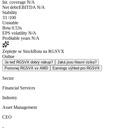
Int. coverage
N/A
Net debt/EBITDA
N/A
Stability
33
/100
Unstable
Beta
0.53x
EPS volatility
N/A
Profitable years
N/A
Zeptejte se StockBota na RGSVX
Online
Je teď RGSVX dobrý nákup?
Jaká jsou hlavní rizika?
Porovnej RGSVX vs AMD
Earnings výhled pro RGSVX
Sector
Financial Services
Industry
Asset Management
CEO
-