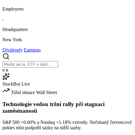
Employees
-
Headquarters
New York
Dividendy
Earnings
⌘
K
StockBot
Live
Tržní situace
Wall Street
Technologie vedou tržní rally při stagnaci
zaměstnanosti
S&P 500
+0.60%
a Nasdaq
+1.18%
vzrostly. Nečekaný červencový
pokles míst podpořil sázky na nižší sazby.