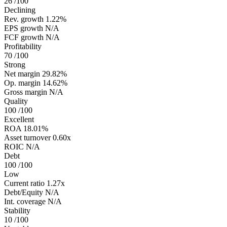
26
/100
Declining
Rev. growth
1.22%
EPS growth
N/A
FCF growth
N/A
Profitability
70
/100
Strong
Net margin
29.82%
Op. margin
14.62%
Gross margin
N/A
Quality
100
/100
Excellent
ROA
18.01%
Asset turnover
0.60x
ROIC
N/A
Debt
100
/100
Low
Current ratio
1.27x
Debt/Equity
N/A
Int. coverage
N/A
Stability
10
/100