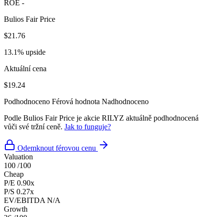
ROE
-
Bulios Fair Price
$21.76
13.1% upside
Aktuální cena
$19.24
Podhodnoceno
Férová hodnota
Nadhodnoceno
Podle Bulios Fair Price je akcie RILYZ aktuálně podhodnocená
vůči své tržní ceně.
Jak to funguje?
Odemknout férovou cenu
Valuation
100
/100
Cheap
P/E
0.90x
P/S
0.27x
EV/EBITDA
N/A
Growth