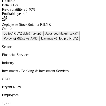
Unstable
Beta
0.12x
Rev. volatility
35.40%
Profitable years
1
Zeptejte se StockBota na RILYZ
Online
Je teď RILYZ dobrý nákup?
Jaká jsou hlavní rizika?
Porovnej RILYZ vs AMD
Earnings výhled pro RILYZ
Sector
Financial Services
Industry
Investment - Banking & Investment Services
CEO
Bryant Riley
Employees
1,380