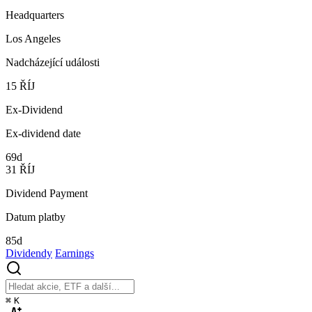
Headquarters
Los Angeles
Nadcházející události
15
ŘÍJ
Ex-Dividend
Ex-dividend date
69d
31
ŘÍJ
Dividend Payment
Datum platby
85d
Dividendy
Earnings
⌘
K