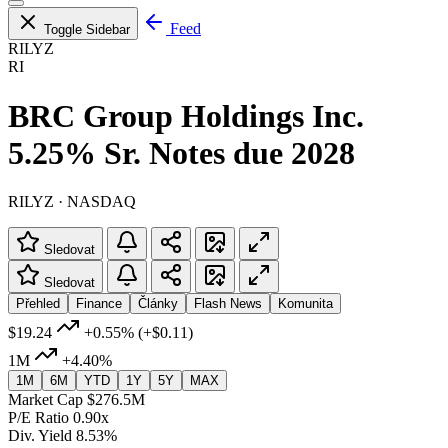
Feed
Toggle Sidebar
RILYZ
RI
BRC Group Holdings Inc.
5.25% Sr. Notes due 2028
RILYZ · NASDAQ
Sledovat
Sledovat
Přehled
Finance
Články
Flash News
Komunita
$19.24
+0.55%
(+$0.11)
1M
+4.40%
1M
6M
YTD
1Y
5Y
MAX
Market Cap
$276.5M
P/E Ratio
0.90x
Div. Yield
8.53%