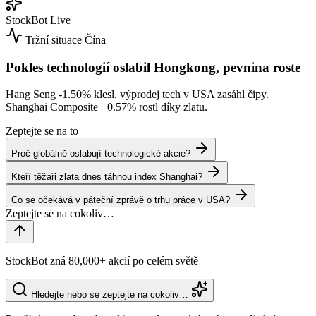
StockBot
Live
Tržní situace
Čína
Pokles technologií oslabil Hongkong, pevnina roste
Hang Seng
-1.50%
klesl, výprodej tech v USA zasáhl čipy.
Shanghai Composite
+0.57%
rostl díky zlatu.
Zeptejte se na to
Proč globálně oslabují technologické akcie?
Kteří těžaři zlata dnes táhnou index Shanghai?
Co se očekává v páteční zprávě o trhu práce v USA?
StockBot zná 80,000+ akcií po celém světě
Hledejte nebo se zeptejte na cokoliv…