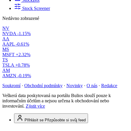
StockBot
Stock Screener
Nedávno zobrazené
NV
NVDA
-1.15%
AA
AAPL
-0.61%
MS
MSFT
+2.32%
TS
TSLA
+0.78%
AM
AMZN
-0.19%
Soukromí
·
Obchodní podmínky
·
Novinky
·
O nás
·
Redakce
Veškerá data poskytovaná na portálu Bulios slouží pouze k
informačním účelům a nejsou určena k obchodování nebo
investování.
Zjistit více
Přihlásit se
Přizpůsobte si svůj feed