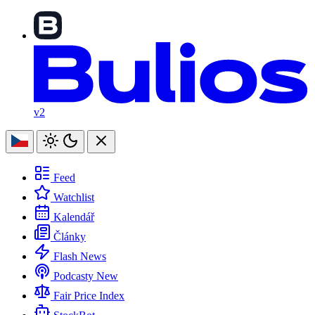
v2
Feed
Watchlist
Kalendář
Články
Flash News
Podcasty
New
Fair Price Index