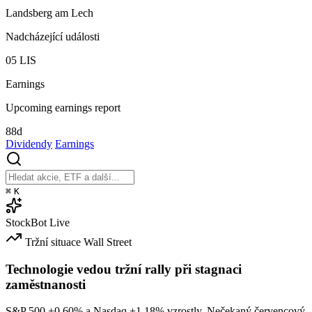
Landsberg am Lech
Nadcházející události
05
LIS
Earnings
Upcoming earnings report
88d
Dividendy
Earnings
⌘
K
StockBot
Live
Tržní situace
Wall Street
Technologie vedou tržní rally při stagnaci
zaměstnanosti
S&P 500
+0.60%
a Nasdaq
+1.18%
vzrostly. Nečekaný červencový