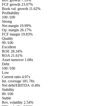
Rev. growth
7.19%
FCF growth
23.07%
Book val. growth
11.62%
Profitability
100
/100
Strong
Net margin
19.99%
Op. margin
26.17%
FCF margin
19.83%
Quality
99
/100
Excellent
ROE
28.34%
ROA
21.61%
Asset turnover
1.08x
Debt
100
/100
Low
Current ratio
4.97x
Int. coverage
181.78x
Net debt/EBITDA
-0.49x
Stability
89
/100
Stable
Rev. volatility
2.54%