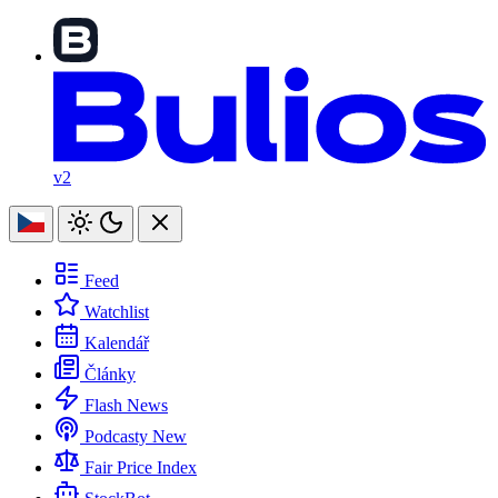
v2
Feed
Watchlist
Kalendář
Články
Flash News
Podcasty
New
Fair Price Index