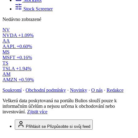
StockBot
Stock Screener
Nedávno zobrazené
NV
NVDA
+1.09%
AA
AAPL
+0.60%
MS
MSFT
+0.16%
TS
TSLA
+1.94%
AM
AMZN
+0.59%
Soukromí
·
Obchodní podmínky
·
Novinky
·
O nás
·
Redakce
Veškerá data poskytovaná na portálu Bulios slouží pouze k
informačním účelům a nejsou určena k obchodování nebo
investování.
Zjistit více
Přihlásit se
Přizpůsobte si svůj feed