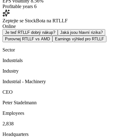
EPS volatility
8.56%
Profitable years
6
Zeptejte se StockBota na RTLLF
Online
Je teď RTLLF dobrý nákup?
Jaká jsou hlavní rizika?
Porovnej RTLLF vs AMD
Earnings výhled pro RTLLF
Sector
Industrials
Industry
Industrial - Machinery
CEO
Peter Stadelmann
Employees
2,838
Headquarters