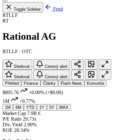
Feed
Toggle Sidebar
RTLLF
RT
Rational AG
RTLLF · OTC
Sledovat
Cenový alert
Sledovat
Cenový alert
Přehled
Finance
Články
Flash News
Komunita
$805.76
+0.00%
(+$0.00)
1M
+9.77%
1M
6M
YTD
1Y
5Y
MAX
Market Cap
7.9B €
P/E Ratio
29.73x
Div. Yield
2.90%
ROE
28.34%