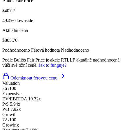
Bulios Fair Price
$407.7
49.4% downside
Aktuální cena
$805.76
Podhodnoceno
Férová hodnota
Nadhodnoceno
Podle Bulios Fair Price je akcie RTLLF aktuálně nadhodnocená
vůči své tržní ceně.
Jak to funguje?
Odemknout férovou cenu
Valuation
26
/100
Expensive
EV/EBITDA
19.72x
P/S
5.94x
P/B
7.92x
Growth
72
/100
Growing