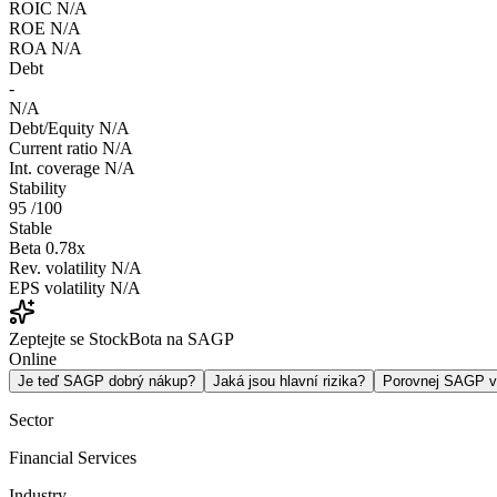
ROIC
N/A
ROE
N/A
ROA
N/A
Debt
-
N/A
Debt/Equity
N/A
Current ratio
N/A
Int. coverage
N/A
Stability
95
/100
Stable
Beta
0.78x
Rev. volatility
N/A
EPS volatility
N/A
Zeptejte se StockBota na SAGP
Online
Je teď SAGP dobrý nákup?
Jaká jsou hlavní rizika?
Porovnej SAGP 
Sector
Financial Services
Industry