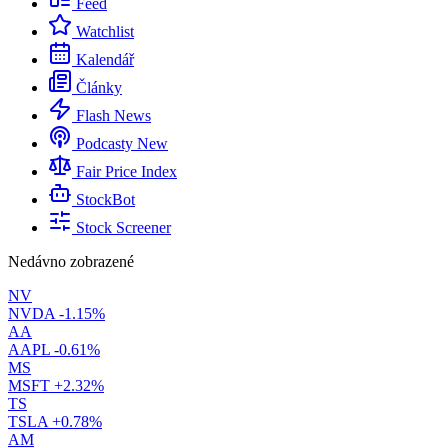
Feed
Watchlist
Kalendář
Články
Flash News
Podcasty
New
Fair Price Index
StockBot
Stock Screener
Nedávno zobrazené
NV
NVDA
-1.15%
AA
AAPL
-0.61%
MS
MSFT
+2.32%
TS
TSLA
+0.78%
AM