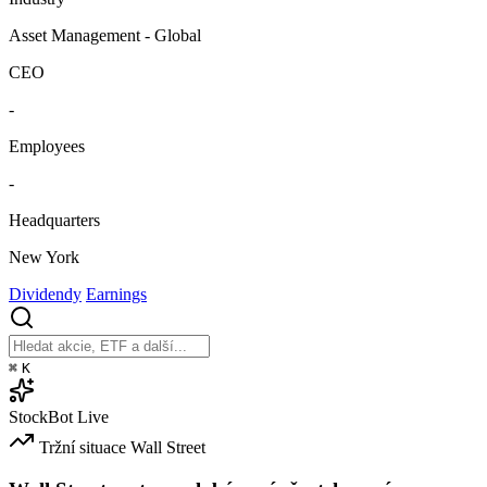
Asset Management - Global
CEO
-
Employees
-
Headquarters
New York
Dividendy
Earnings
⌘
K
StockBot
Live
Tržní situace
Wall Street