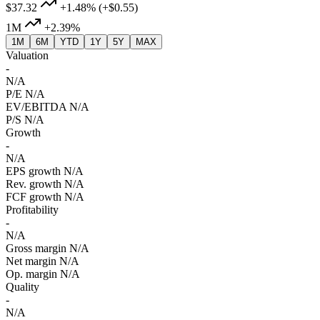
$37.32
+1.48%
(+$0.55)
1M
+2.39%
1M
6M
YTD
1Y
5Y
MAX
Valuation
-
N/A
P/E
N/A
EV/EBITDA
N/A
P/S
N/A
Growth
-
N/A
EPS growth
N/A
Rev. growth
N/A
FCF growth
N/A
Profitability
-
N/A
Gross margin
N/A
Net margin
N/A
Op. margin
N/A
Quality
-
N/A