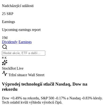
Nadcházející události
25
SRP
Earnings
Upcoming earnings report
19d
Dividendy
Earnings
⌘
K
StockBot
Live
Tržní situace
Wall Street
Výprodej technologií stlačil Nasdaq, Dow na
rekordu
Dow
+0.49%
na rekordu, S&P 500
-0.17%
a Nasdaq
-0.83%
klesly.
Tech oslabil kvůli výhledu výrobců čipů.