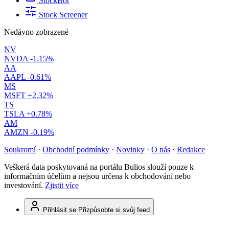
StockBot
Stock Screener
Nedávno zobrazené
NV
NVDA
-1.15%
AA
AAPL
-0.61%
MS
MSFT
+2.32%
TS
TSLA
+0.78%
AM
AMZN
-0.19%
Soukromí
·
Obchodní podmínky
·
Novinky
·
O nás
·
Redakce
Veškerá data poskytovaná na portálu Bulios slouží pouze k
informačním účelům a nejsou určena k obchodování nebo
investování.
Zjistit více
Přihlásit se
Přizpůsobte si svůj feed