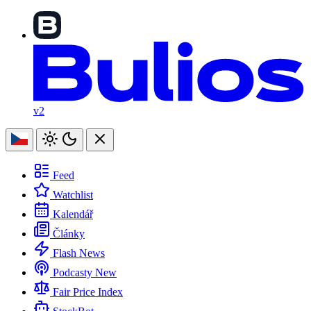
v2
Feed
Watchlist
Kalendář
Články
Flash News
Podcasty
New
Fair Price Index