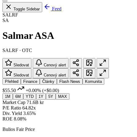
Feed
Toggle Sidebar
SALRF
SA
Salmar ASA
SALRF · OTC
Sledovat
Cenový alert
Sledovat
Cenový alert
Přehled
Finance
Články
Flash News
Komunita
$55.50
+0.00%
(+$0.00)
1M
6M
YTD
1Y
5Y
MAX
Market Cap
71.6B kr
P/E Ratio
64.82x
Div. Yield
3.65%
ROE
8.08%
Bulios Fair Price