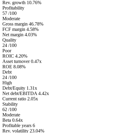
Rev. growth
10.76%
Profitability
57
/100
Moderate
Gross margin
46.78%
FCF margin
4.58%
Net margin
4.03%
Quality
24
/100
Poor
ROIC
4.20%
Asset turnover
0.47x
ROE
8.08%
Debt
24
/100
High
Debt/Equity
1.31x
Net debt/EBITDA
4.42x
Current ratio
2.05x
Stability
62
/100
Moderate
Beta
0.64x
Profitable years
6
Rev. volatility
23.04%