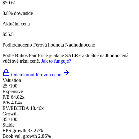
$50.61
8.8% downside
Aktuální cena
$55.5
Podhodnoceno
Férová hodnota
Nadhodnoceno
Podle Bulios Fair Price je akcie SALRF aktuálně nadhodnocená
vůči své tržní ceně.
Jak to funguje?
Odemknout férovou cenu
Valuation
25
/100
Expensive
P/E
64.82x
P/B
4.04x
EV/EBITDA
18.46x
Growth
35
/100
Stable
EPS growth
33.27%
Book val. growth
2.86%