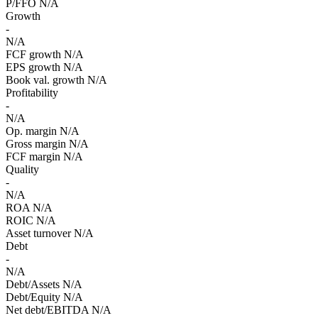
P/FFO
N/A
Growth
-
N/A
FCF growth
N/A
EPS growth
N/A
Book val. growth
N/A
Profitability
-
N/A
Op. margin
N/A
Gross margin
N/A
FCF margin
N/A
Quality
-
N/A
ROA
N/A
ROIC
N/A
Asset turnover
N/A
Debt
-
N/A
Debt/Assets
N/A
Debt/Equity
N/A
Net debt/EBITDA
N/A