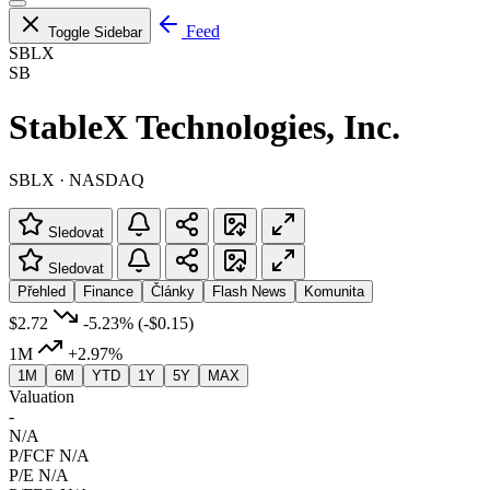
Feed
Toggle Sidebar
SBLX
SB
StableX Technologies, Inc.
SBLX · NASDAQ
Sledovat
Sledovat
Přehled
Finance
Články
Flash News
Komunita
$2.72
-5.23%
(-$0.15)
1M
+2.97%
1M
6M
YTD
1Y
5Y
MAX
Valuation
-
N/A
P/FCF
N/A
P/E
N/A