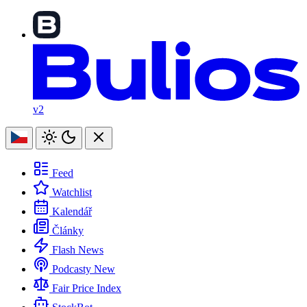
v2
Feed
Watchlist
Kalendář
Články
Flash News
Podcasty
New
Fair Price Index