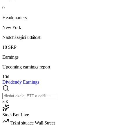
0
Headquarters
New York
Nadcházející události
18
SRP
Earnings
Upcoming earnings report
10d
Dividendy
Earnings
⌘
K
StockBot
Live
Tržní situace
Wall Street