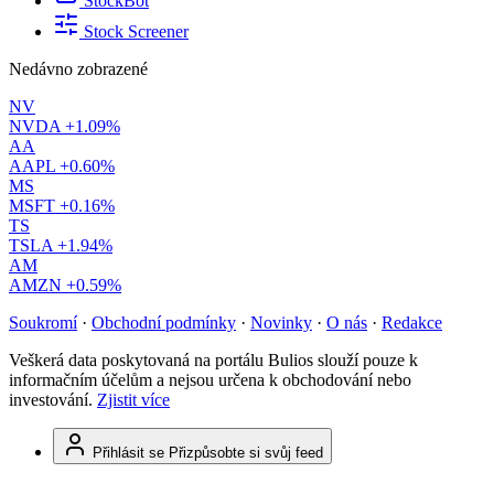
StockBot
Stock Screener
Nedávno zobrazené
NV
NVDA
+1.09%
AA
AAPL
+0.60%
MS
MSFT
+0.16%
TS
TSLA
+1.94%
AM
AMZN
+0.59%
Soukromí
·
Obchodní podmínky
·
Novinky
·
O nás
·
Redakce
Veškerá data poskytovaná na portálu Bulios slouží pouze k
informačním účelům a nejsou určena k obchodování nebo
investování.
Zjistit více
Přihlásit se
Přizpůsobte si svůj feed