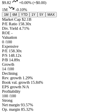
$9.82
+0.00%
(+$0.00)
1M
-0.10%
1M
6M
YTD
1Y
5Y
MAX
Market Cap
$2.1B
P/E Ratio
158.30x
Div. Yield
4.71%
ROE
-
Valuation
0
/100
Expensive
P/E
158.30x
P/S
148.12x
P/B
14.89x
Growth
14
/100
Declining
Rev. growth
1.29%
Book val. growth
15.84%
EPS growth
N/A
Profitability
100
/100
Strong
Net margin
93.57%
Op. margin
85.32%