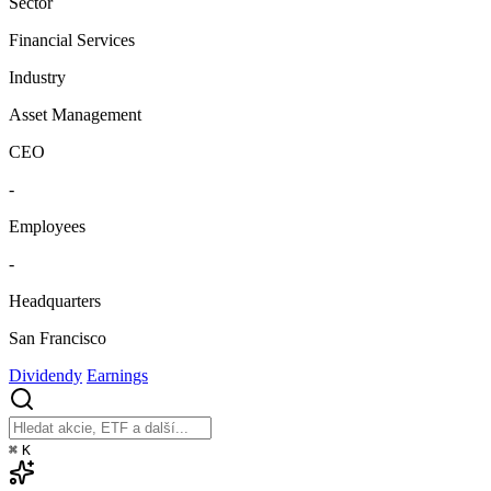
Sector
Financial Services
Industry
Asset Management
CEO
-
Employees
-
Headquarters
San Francisco
Dividendy
Earnings
⌘
K