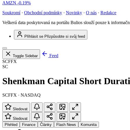
AMZN
-0.19%
Soukromí
·
Obchodní podmínky
·
Novinky
·
O nás
·
Redakce
Veškerá data poskytovaná na portálu Bulios slouží pouze k informač
Přihlásit se
Přizpůsobte si svůj feed
Feed
Toggle Sidebar
SCFFX
SC
Shenkman Capital Short Durat
SCFFX · NASDAQ
Sledovat
Sledovat
Přehled
Finance
Články
Flash News
Komunita