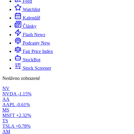
Feed
Watchlist
Kalendář
Články
Flash News
Podcasty
New
Fair Price Index
StockBot
Stock Screener
Nedávno zobrazené
NV
NVDA
-1.15%
AA
AAPL
-0.61%
MS
MSFT
+2.32%
TS
TSLA
+0.78%
AM