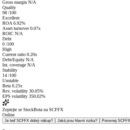
Gross margin
N/A
Quality
98
/100
Excellent
ROA
6.92%
Asset turnover
0.07x
ROIC
N/A
Debt
0
/100
High
Current ratio
0.20x
Debt/Equity
N/A
Int. coverage
N/A
Stability
14
/100
Unstable
Beta
0.25x
Rev. volatility
30.05%
EPS volatility
350.02%
Zeptejte se StockBota na SCFFX
Online
Je teď SCFFX dobrý nákup?
Jaká jsou hlavní rizika?
Porovnej SCFF