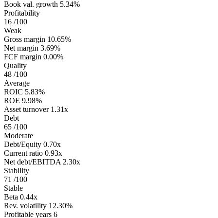
Book val. growth
5.34%
Profitability
16
/100
Weak
Gross margin
10.65%
Net margin
3.69%
FCF margin
0.00%
Quality
48
/100
Average
ROIC
5.83%
ROE
9.98%
Asset turnover
1.31x
Debt
65
/100
Moderate
Debt/Equity
0.70x
Current ratio
0.93x
Net debt/EBITDA
2.30x
Stability
71
/100
Stable
Beta
0.44x
Rev. volatility
12.30%
Profitable years
6