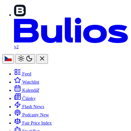
v2
Feed
Watchlist
Kalendář
Články
Flash News
Podcasty
New
Fair Price Index