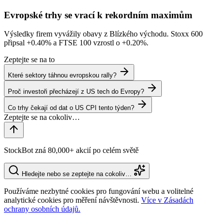
Evropské trhy se vrací k rekordním maximům
Výsledky firem vyvážily obavy z Blízkého východu. Stoxx 600
připsal
+0.40%
a FTSE 100 vzrostl o
+0.20%
.
Zeptejte se na to
Které sektory táhnou evropskou rally?
Proč investoři přecházejí z US tech do Evropy?
Co trhy čekají od dat o US CPI tento týden?
StockBot zná 80,000+ akcií po celém světě
Hledejte nebo se zeptejte na cokoliv…
Používáme nezbytné cookies pro fungování webu a volitelné
analytické cookies pro měření návštěvnosti.
Více v Zásadách
ochrany osobních údajů.