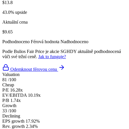
$13.8
43.0% upside
Aktuální cena
$9.65
Podhodnoceno
Férová hodnota
Nadhodnoceno
Podle Bulios Fair Price je akcie SGHDY aktuálně podhodnocená
vůči své tržní ceně.
Jak to funguje?
Odemknout férovou cenu
Valuation
81
/100
Cheap
P/E
16.28x
EV/EBITDA
10.19x
P/B
1.74x
Growth
33
/100
Declining
EPS growth
17.92%
Rev. growth
2.34%