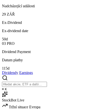
Nadcházející události
29
ZÁŘ
Ex-Dividend
Ex-dividend date
50d
03
PRO
Dividend Payment
Datum platby
115d
Dividendy
Earnings
⌘
K
StockBot
Live
Tržní situace
Evropa