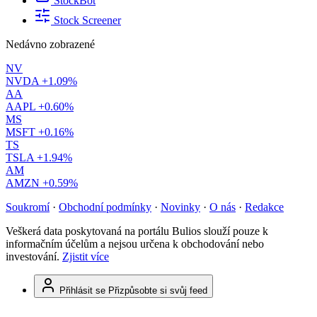
StockBot
Stock Screener
Nedávno zobrazené
NV
NVDA
+1.09%
AA
AAPL
+0.60%
MS
MSFT
+0.16%
TS
TSLA
+1.94%
AM
AMZN
+0.59%
Soukromí
·
Obchodní podmínky
·
Novinky
·
O nás
·
Redakce
Veškerá data poskytovaná na portálu Bulios slouží pouze k
informačním účelům a nejsou určena k obchodování nebo
investování.
Zjistit více
Přihlásit se
Přizpůsobte si svůj feed