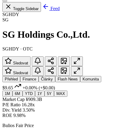
Feed
Toggle Sidebar
SGHDY
SG
SG Holdings Co.,Ltd.
SGHDY · OTC
Sledovat
Sledovat
Přehled
Finance
Články
Flash News
Komunita
$9.65
+0.00%
(+$0.00)
1M
6M
YTD
1Y
5Y
MAX
Market Cap
¥909.3B
P/E Ratio
16.28x
Div. Yield
3.50%
ROE
9.98%
Bulios Fair Price