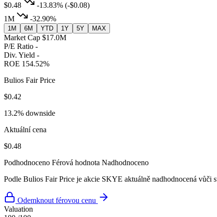
$0.48
-13.83%
(-$0.08)
1M
-32.90%
1M
6M
YTD
1Y
5Y
MAX
Market Cap
$17.0M
P/E Ratio
-
Div. Yield
-
ROE
154.52%
Bulios Fair Price
$0.42
13.2% downside
Aktuální cena
$0.48
Podhodnoceno
Férová hodnota
Nadhodnoceno
Podle Bulios Fair Price je akcie SKYE aktuálně nadhodnocená vůči s
Odemknout férovou cenu
Valuation