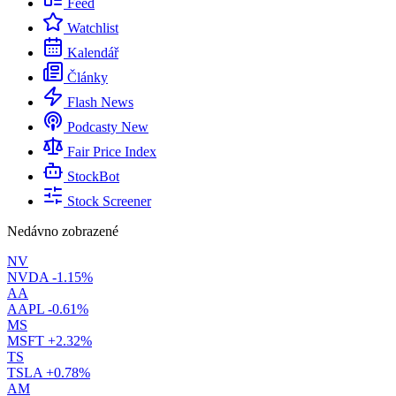
Feed
Watchlist
Kalendář
Články
Flash News
Podcasty
New
Fair Price Index
StockBot
Stock Screener
Nedávno zobrazené
NV
NVDA
-1.15%
AA
AAPL
-0.61%
MS
MSFT
+2.32%
TS
TSLA
+0.78%
AM