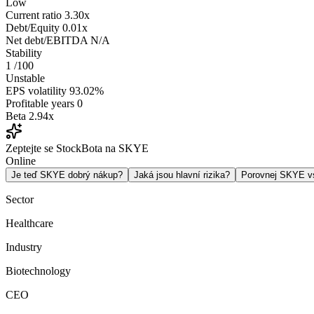
Low
Current ratio
3.30x
Debt/Equity
0.01x
Net debt/EBITDA
N/A
Stability
1
/100
Unstable
EPS volatility
93.02%
Profitable years
0
Beta
2.94x
Zeptejte se StockBota na SKYE
Online
Je teď SKYE dobrý nákup?
Jaká jsou hlavní rizika?
Porovnej SKYE 
Sector
Healthcare
Industry
Biotechnology
CEO