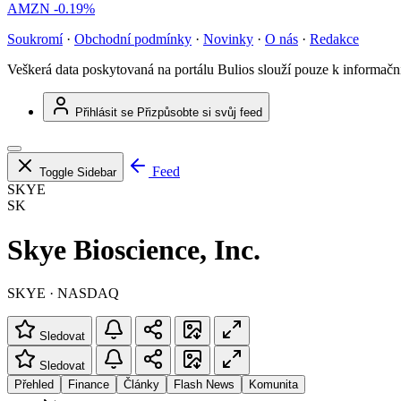
AMZN
-0.19%
Soukromí
·
Obchodní podmínky
·
Novinky
·
O nás
·
Redakce
Veškerá data poskytovaná na portálu Bulios slouží pouze k informač
Přihlásit se
Přizpůsobte si svůj feed
Feed
Toggle Sidebar
SKYE
SK
Skye Bioscience, Inc.
SKYE · NASDAQ
Sledovat
Sledovat
Přehled
Finance
Články
Flash News
Komunita