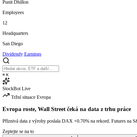
Punit Dhillon
Employees
12
Headquarters
San Diego
Dividendy
Earnings
⌘
K
StockBot
Live
Tržní situace
Evropa
Evropa roste, Wall Street čeká na data z trhu práce
Příznivá data z výroby poslala DAX
+0.70%
na rekord. Futures na 
Zeptejte se na to