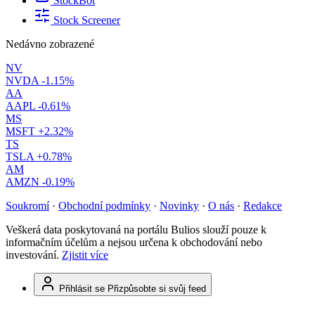
StockBot
Stock Screener
Nedávno zobrazené
NV
NVDA
-1.15%
AA
AAPL
-0.61%
MS
MSFT
+2.32%
TS
TSLA
+0.78%
AM
AMZN
-0.19%
Soukromí
·
Obchodní podmínky
·
Novinky
·
O nás
·
Redakce
Veškerá data poskytovaná na portálu Bulios slouží pouze k
informačním účelům a nejsou určena k obchodování nebo
investování.
Zjistit více
Přihlásit se
Přizpůsobte si svůj feed