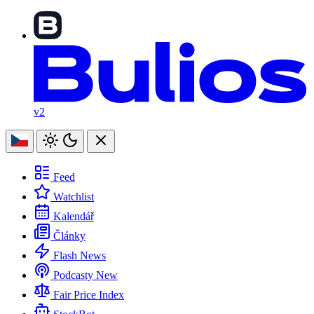
v2
Feed
Watchlist
Kalendář
Články
Flash News
Podcasty
New
Fair Price Index