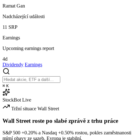
Ramat Gan
Nadcházející události
11
SRP
Earnings
Upcoming earnings report
4d
Dividendy
Earnings
⌘
K
StockBot
Live
Tržní situace
Wall Street
Wall Street roste po slabé zprávě z trhu práce
S&P 500
+0.20%
a Nasdaq
+0.50%
rostou, pokles zaměstnanosti
mírní obavy ze sazeb. Evropa je stabilní.