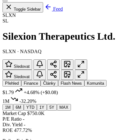
Feed
Toggle Sidebar
SLXN
SL
Silexion Therapeutics Ltd.
SLXN · NASDAQ
Sledovat
Sledovat
Přehled
Finance
Články
Flash News
Komunita
$1.79
+4.68%
(+$0.08)
1M
-32.20%
1M
6M
YTD
1Y
5Y
MAX
Market Cap
$750.0K
P/E Ratio
-
Div. Yield
-
ROE
477.72%