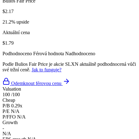
Bulios Fair Price
$2.17
21.2% upside
Aktuální cena
$1.79
Podhodnoceno
Férová hodnota
Nadhodnoceno
Podle Bulios Fair Price je akcie SLXN aktuálně podhodnocená vůči
své tržní ceně.
Jak to funguje?
Odemknout férovou cenu
Valuation
100
/100
Cheap
P/B
0.29x
P/E
N/A
P/FFO
N/A
Growth
-
N/A