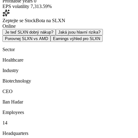
Profitable years
0
EPS volatility
7,313.59%
Zeptejte se StockBota na SLXN
Online
Je teď SLXN dobrý nákup?
Jaká jsou hlavní rizika?
Porovnej SLXN vs AMD
Earnings výhled pro SLXN
Sector
Healthcare
Industry
Biotechnology
CEO
Ilan Hadar
Employees
14
Headquarters