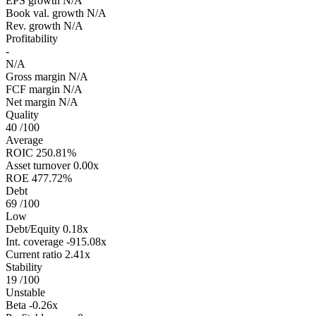
EPS growth
N/A
Book val. growth
N/A
Rev. growth
N/A
Profitability
-
N/A
Gross margin
N/A
FCF margin
N/A
Net margin
N/A
Quality
40
/100
Average
ROIC
250.81%
Asset turnover
0.00x
ROE
477.72%
Debt
69
/100
Low
Debt/Equity
0.18x
Int. coverage
-915.08x
Current ratio
2.41x
Stability
19
/100
Unstable
Beta
-0.26x