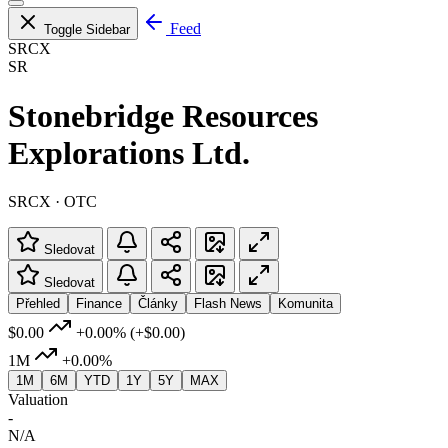
Feed
Toggle Sidebar
SRCX
SR
Stonebridge Resources
Explorations Ltd.
SRCX · OTC
Sledovat
Sledovat
Přehled
Finance
Články
Flash News
Komunita
$0.00
+0.00%
(+$0.00)
1M
+0.00%
1M
6M
YTD
1Y
5Y
MAX
Valuation
-
N/A