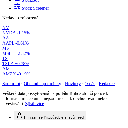
StockBot
Stock Screener
Nedávno zobrazené
NV
NVDA
-1.15%
AA
AAPL
-0.61%
MS
MSFT
+2.32%
TS
TSLA
+0.78%
AM
AMZN
-0.19%
Soukromí
·
Obchodní podmínky
·
Novinky
·
O nás
·
Redakce
Veškerá data poskytovaná na portálu Bulios slouží pouze k
informačním účelům a nejsou určena k obchodování nebo
investování.
Zjistit více
Přihlásit se
Přizpůsobte si svůj feed