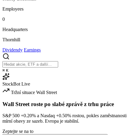
Employees
0
Headquarters
Thornhill
Dividendy
Earnings
⌘
K
StockBot
Live
Tržní situace
Wall Street
Wall Street roste po slabé zprávě z trhu práce
S&P 500
+0.20%
a Nasdaq
+0.50%
rostou, pokles zaměstnanosti
mírní obavy ze sazeb. Evropa je stabilní.
Zeptejte se na to