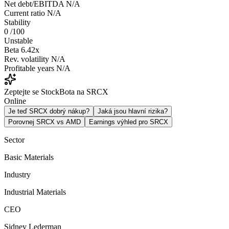
Net debt/EBITDA
N/A
Current ratio
N/A
Stability
0
/100
Unstable
Beta
6.42x
Rev. volatility
N/A
Profitable years
N/A
Zeptejte se StockBota na SRCX
Online
Je teď SRCX dobrý nákup?
Jaká jsou hlavní rizika?
Porovnej SRCX vs AMD
Earnings výhled pro SRCX
Sector
Basic Materials
Industry
Industrial Materials
CEO
Sidney Lederman