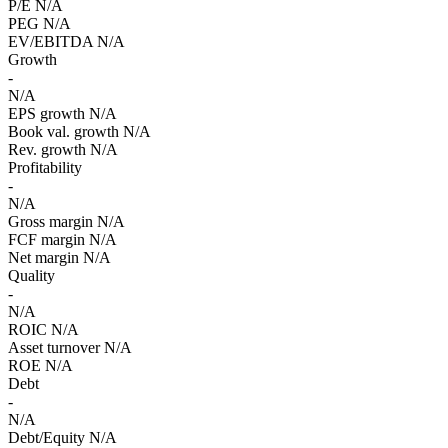
P/E
N/A
PEG
N/A
EV/EBITDA
N/A
Growth
-
N/A
EPS growth
N/A
Book val. growth
N/A
Rev. growth
N/A
Profitability
-
N/A
Gross margin
N/A
FCF margin
N/A
Net margin
N/A
Quality
-
N/A
ROIC
N/A
Asset turnover
N/A
ROE
N/A
Debt
-
N/A
Debt/Equity
N/A