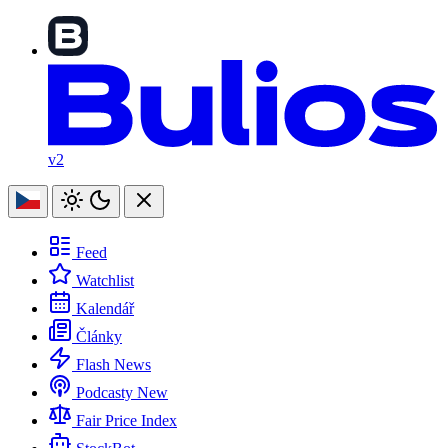
v2
Feed
Watchlist
Kalendář
Články
Flash News
Podcasty
New
Fair Price Index