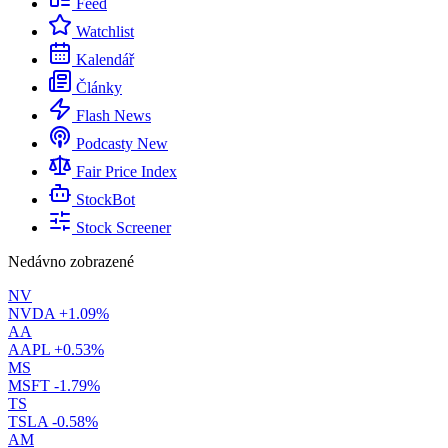
Feed
Watchlist
Kalendář
Články
Flash News
Podcasty
New
Fair Price Index
StockBot
Stock Screener
Nedávno zobrazené
NV
NVDA
+1.09%
AA
AAPL
+0.53%
MS
MSFT
-1.79%
TS
TSLA
-0.58%
AM