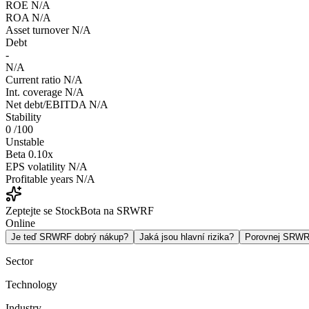
ROE
N/A
ROA
N/A
Asset turnover
N/A
Debt
-
N/A
Current ratio
N/A
Int. coverage
N/A
Net debt/EBITDA
N/A
Stability
0
/100
Unstable
Beta
0.10x
EPS volatility
N/A
Profitable years
N/A
Zeptejte se StockBota na SRWRF
Online
Je teď SRWRF dobrý nákup?
Jaká jsou hlavní rizika?
Porovnej SRW
Sector
Technology
Industry