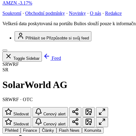
AMZN
-3.17%
Soukromí
·
Obchodní podmínky
·
Novinky
·
O nás
·
Redakce
Veškerá data poskytovaná na portálu Bulios slouží pouze k informač
Přihlásit se
Přizpůsobte si svůj feed
Feed
Toggle Sidebar
SRWRF
SR
SolarWorld AG
SRWRF · OTC
Sledovat
Cenový alert
Sledovat
Cenový alert
Přehled
Finance
Články
Flash News
Komunita