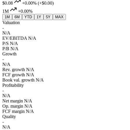
$0.08
+0.00%
(+$0.00)
1M
+0.00%
1M
6M
YTD
1Y
5Y
MAX
Valuation
-
N/A
EV/EBITDA
N/A
P/S
N/A
P/B
N/A
Growth
-
N/A
Rev. growth
N/A
FCF growth
N/A
Book val. growth
N/A
Profitability
-
N/A
Net margin
N/A
Op. margin
N/A
FCF margin
N/A
Quality
-
N/A