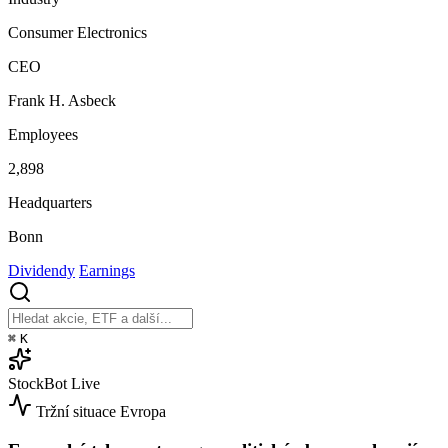
Consumer Electronics
CEO
Frank H. Asbeck
Employees
2,898
Headquarters
Bonn
Dividendy
Earnings
⌘
K
StockBot
Live
Tržní situace
Evropa