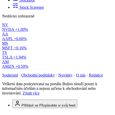
StockBot
Stock Screener
Nedávno zobrazené
NV
NVDA
+1.09%
AA
AAPL
+0.60%
MS
MSFT
+0.16%
TS
TSLA
+1.94%
AM
AMZN
+0.59%
Soukromí
·
Obchodní podmínky
·
Novinky
·
O nás
·
Redakce
Veškerá data poskytovaná na portálu Bulios slouží pouze k
informačním účelům a nejsou určena k obchodování nebo
investování.
Zjistit více
Přihlásit se
Přizpůsobte si svůj feed