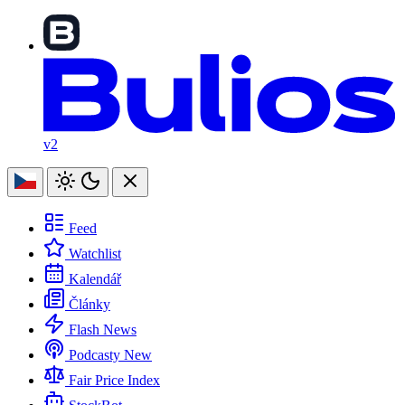
v2
Feed
Watchlist
Kalendář
Články
Flash News
Podcasty
New
Fair Price Index