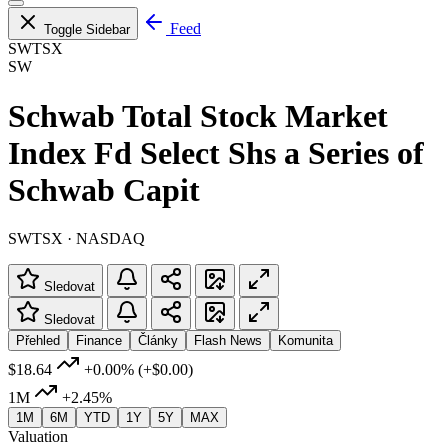
Feed
Toggle Sidebar
SWTSX
SW
Schwab Total Stock Market
Index Fd Select Shs a Series of
Schwab Capit
SWTSX · NASDAQ
Sledovat
Sledovat
Přehled
Finance
Články
Flash News
Komunita
$18.64
+0.00%
(+$0.00)
1M
+2.45%
1M
6M
YTD
1Y
5Y
MAX
Valuation