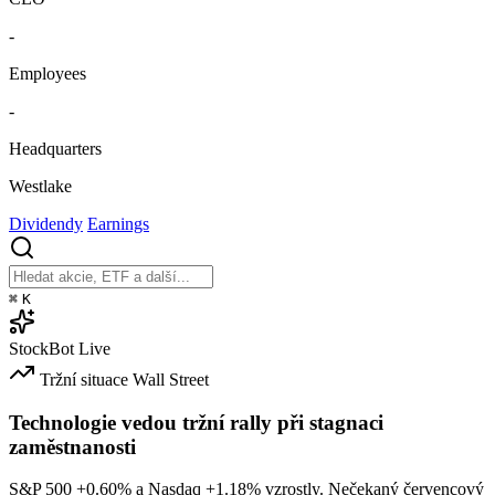
-
Employees
-
Headquarters
Westlake
Dividendy
Earnings
⌘
K
StockBot
Live
Tržní situace
Wall Street
Technologie vedou tržní rally při stagnaci
zaměstnanosti
S&P 500
+0.60%
a Nasdaq
+1.18%
vzrostly. Nečekaný červencový