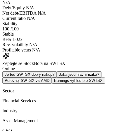
N/A
Debt/Equity
N/A
Net debt/EBITDA
N/A
Current ratio
N/A
Stability
100
/100
Stable
Beta
1.02x
Rev. volatility
N/A
Profitable years
N/A
Zeptejte se StockBota na SWTSX
Online
Je teď SWTSX dobrý nákup?
Jaká jsou hlavní rizika?
Porovnej SWTSX vs AMD
Earnings výhled pro SWTSX
Sector
Financial Services
Industry
Asset Management
CEO