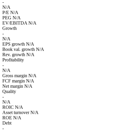
-
N/A
P/E
N/A
PEG
N/A
EV/EBITDA
N/A
Growth
-
N/A
EPS growth
N/A
Book val. growth
N/A
Rev. growth
N/A
Profitability
-
N/A
Gross margin
N/A
FCF margin
N/A
Net margin
N/A
Quality
-
N/A
ROIC
N/A
Asset turnover
N/A
ROE
N/A
Debt
-