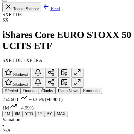
Feed
Toggle Sidebar
SXRT.DE
SX
iShares Core EURO STOXX 50
UCITS ETF
SXRT.DE · XETRA
Sledovat
Sledovat
Přehled
Finance
Články
Flash News
Komunita
254.60 €
+0.35%
(+0.90 €)
1M
+4.99%
1M
6M
YTD
1Y
5Y
MAX
Valuation
-
N/A