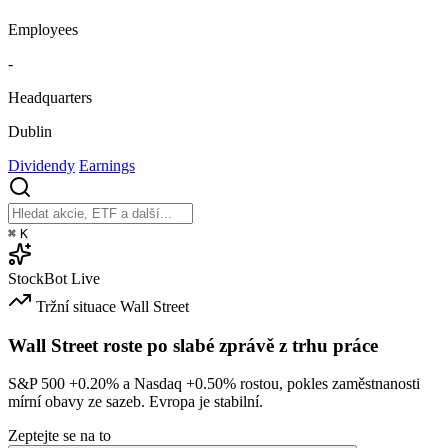
Employees
-
Headquarters
Dublin
Dividendy
Earnings
⌘
K
StockBot
Live
Tržní situace
Wall Street
Wall Street roste po slabé zprávě z trhu práce
S&P 500
+0.20%
a Nasdaq
+0.50%
rostou, pokles zaměstnanosti
mírní obavy ze sazeb. Evropa je stabilní.
Zeptejte se na to