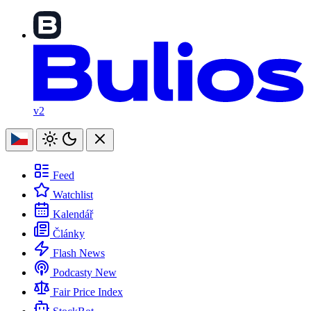
v2
Feed
Watchlist
Kalendář
Články
Flash News
Podcasty
New
Fair Price Index