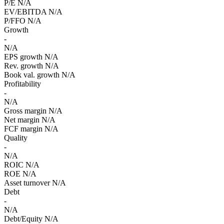
P/E
N/A
EV/EBITDA
N/A
P/FFO
N/A
Growth
-
N/A
EPS growth
N/A
Rev. growth
N/A
Book val. growth
N/A
Profitability
-
N/A
Gross margin
N/A
Net margin
N/A
FCF margin
N/A
Quality
-
N/A
ROIC
N/A
ROE
N/A
Asset turnover
N/A
Debt
-
N/A
Debt/Equity
N/A