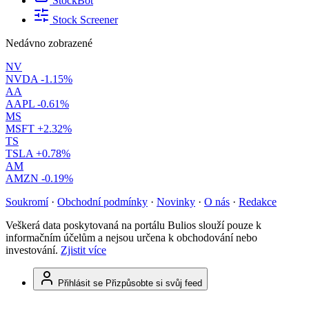
StockBot
Stock Screener
Nedávno zobrazené
NV
NVDA
-1.15%
AA
AAPL
-0.61%
MS
MSFT
+2.32%
TS
TSLA
+0.78%
AM
AMZN
-0.19%
Soukromí
·
Obchodní podmínky
·
Novinky
·
O nás
·
Redakce
Veškerá data poskytovaná na portálu Bulios slouží pouze k
informačním účelům a nejsou určena k obchodování nebo
investování.
Zjistit více
Přihlásit se
Přizpůsobte si svůj feed