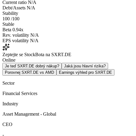
Current ratio
N/A
Debt/Assets
N/A
Stability
100
/100
Stable
Beta
0.94x
Rev. volatility
N/A
EPS volatility
N/A
Zeptejte se StockBota na SXRT.DE
Online
Je teď SXRT.DE dobrý nákup?
Jaká jsou hlavní rizika?
Porovnej SXRT.DE vs AMD
Earnings výhled pro SXRT.DE
Sector
Financial Services
Industry
Asset Management - Global
CEO
-