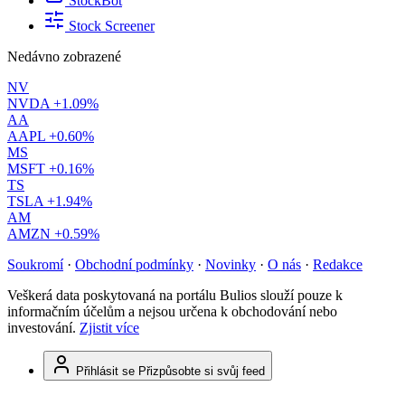
StockBot
Stock Screener
Nedávno zobrazené
NV
NVDA
+1.09%
AA
AAPL
+0.60%
MS
MSFT
+0.16%
TS
TSLA
+1.94%
AM
AMZN
+0.59%
Soukromí
·
Obchodní podmínky
·
Novinky
·
O nás
·
Redakce
Veškerá data poskytovaná na portálu Bulios slouží pouze k
informačním účelům a nejsou určena k obchodování nebo
investování.
Zjistit více
Přihlásit se
Přizpůsobte si svůj feed