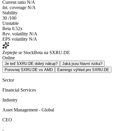
Current ratio
N/A
Int. coverage
N/A
Stability
30
/100
Unstable
Beta
0.52x
Rev. volatility
N/A
EPS volatility
N/A
Zeptejte se StockBota na SXRU.DE
Online
Je teď SXRU.DE dobrý nákup?
Jaká jsou hlavní rizika?
Porovnej SXRU.DE vs AMD
Earnings výhled pro SXRU.DE
Sector
Financial Services
Industry
Asset Management - Global
CEO
-