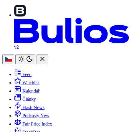
v2
Feed
Watchlist
Kalendář
Články
Flash News
Podcasty
New
Fair Price Index