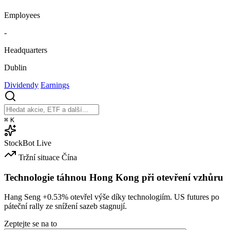
Employees
-
Headquarters
Dublin
Dividendy
Earnings
⌘
K
StockBot
Live
Tržní situace
Čína
Technologie táhnou Hong Kong při otevření vzhůru
Hang Seng
+0.53%
otevřel výše díky technologiím. US futures po
páteční rally ze snížení sazeb stagnují.
Zeptejte se na to