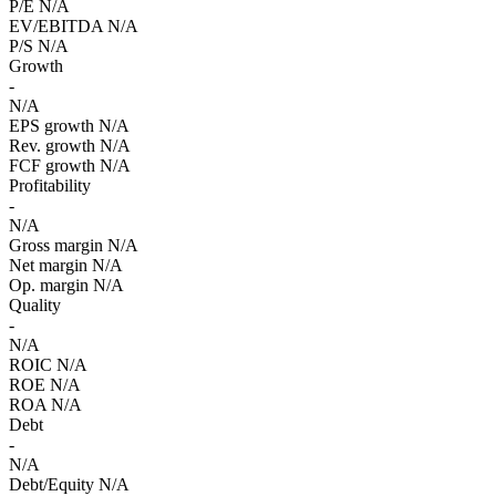
P/E
N/A
EV/EBITDA
N/A
P/S
N/A
Growth
-
N/A
EPS growth
N/A
Rev. growth
N/A
FCF growth
N/A
Profitability
-
N/A
Gross margin
N/A
Net margin
N/A
Op. margin
N/A
Quality
-
N/A
ROIC
N/A
ROE
N/A
ROA
N/A
Debt
-
N/A
Debt/Equity
N/A