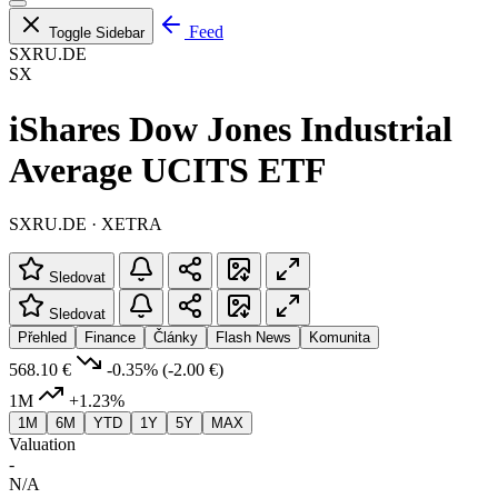
Feed
Toggle Sidebar
SXRU.DE
SX
iShares Dow Jones Industrial
Average UCITS ETF
SXRU.DE · XETRA
Sledovat
Sledovat
Přehled
Finance
Články
Flash News
Komunita
568.10 €
-0.35%
(-2.00 €)
1M
+1.23%
1M
6M
YTD
1Y
5Y
MAX
Valuation
-
N/A