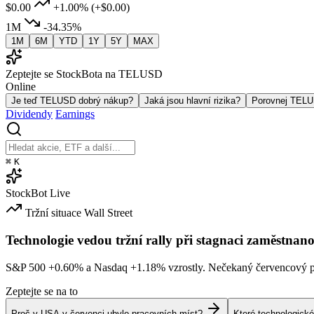
$0.00
+1.00%
(+$0.00)
1M
-34.35%
1M
6M
YTD
1Y
5Y
MAX
Zeptejte se StockBota na TELUSD
Online
Je teď TELUSD dobrý nákup?
Jaká jsou hlavní rizika?
Porovnej TEL
Dividendy
Earnings
⌘
K
StockBot
Live
Tržní situace
Wall Street
Technologie vedou tržní rally při stagnaci zaměstnano
S&P 500
+0.60%
a Nasdaq
+1.18%
vzrostly. Nečekaný červencový po
Zeptejte se na to
Proč v USA v červenci ubylo pracovních míst?
Které technologické