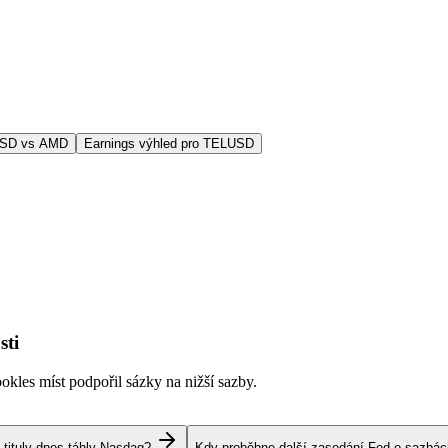
USD vs AMD
Earnings výhled pro TELUSD
sti
kles míst podpořil sázky na nižší sazby.
 tituly dnes táhly Nasdaq?
Kdy proběhne další zasedání Fed o sazbá