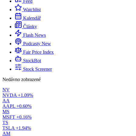
Feed
Watchlist
Kalendář
Články
Flash News
Podcasty
New
Fair Price Index
StockBot
Stock Screener
Nedávno zobrazené
NV
NVDA
+1.09%
AA
AAPL
+0.60%
MS
MSFT
+0.16%
TS
TSLA
+1.94%
AM