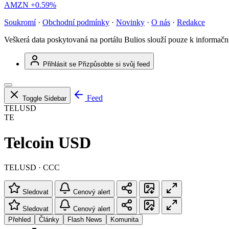
AMZN
+0.59%
Soukromí
·
Obchodní podmínky
·
Novinky
·
O nás
·
Redakce
Veškerá data poskytovaná na portálu Bulios slouží pouze k informač
Přihlásit se
Přizpůsobte si svůj feed
Feed
Toggle Sidebar
TELUSD
TE
Telcoin USD
TELUSD · CCC
Sledovat
Cenový alert
Sledovat
Cenový alert
Přehled
Články
Flash News
Komunita