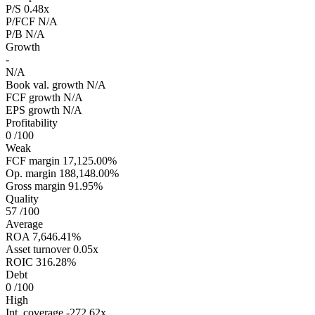
P/S
0.48x
P/FCF
N/A
P/B
N/A
Growth
-
N/A
Book val. growth
N/A
FCF growth
N/A
EPS growth
N/A
Profitability
0
/100
Weak
FCF margin
17,125.00%
Op. margin
188,148.00%
Gross margin
91.95%
Quality
57
/100
Average
ROA
7,646.41%
Asset turnover
0.05x
ROIC
316.28%
Debt
0
/100
High
Int. coverage
-272.62x