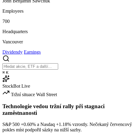
John Benjamin Sawchuk
Employees
700
Headquarters
Vancouver
Dividendy
Earnings
⌘
K
StockBot
Live
Tržní situace
Wall Street
Technologie vedou tržní rally při stagnaci
zaměstnanosti
S&P 500
+0.60%
a Nasdaq
+1.18%
vzrostly. Nečekaný červencový
pokles míst podpořil sázky na nižší sazby.