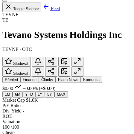
Feed
Toggle Sidebar
TEVNF
TE
Tevano Systems Holdings Inc
TEVNF · OTC
Sledovat
Sledovat
Přehled
Finance
Články
Flash News
Komunita
$0.00
+0.00%
(+$0.00)
1M
6M
YTD
1Y
5Y
MAX
Market Cap
$1.0K
P/E Ratio
-
Div. Yield
-
ROE
-
Valuation
100
/100
Cheap