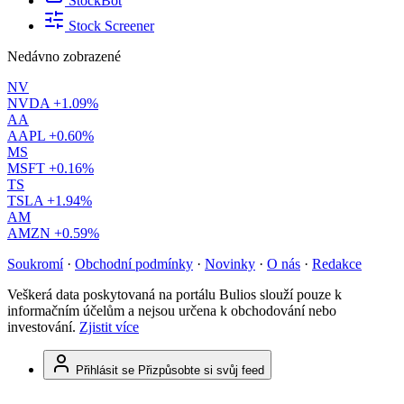
StockBot
Stock Screener
Nedávno zobrazené
NV
NVDA
+1.09%
AA
AAPL
+0.60%
MS
MSFT
+0.16%
TS
TSLA
+1.94%
AM
AMZN
+0.59%
Soukromí
·
Obchodní podmínky
·
Novinky
·
O nás
·
Redakce
Veškerá data poskytovaná na portálu Bulios slouží pouze k
informačním účelům a nejsou určena k obchodování nebo
investování.
Zjistit více
Přihlásit se
Přizpůsobte si svůj feed