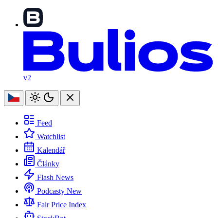
v2
Feed
Watchlist
Kalendář
Články
Flash News
Podcasty
New
Fair Price Index