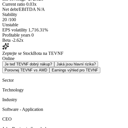
Current ratio
0.03x
Net debt/EBITDA
N/A
Stability
20
/100
Unstable
EPS volatility
1,716.31%
Profitable years
0
Beta
-2.62x
Zeptejte se StockBota na TEVNF
Online
Je teď TEVNF dobrý nákup?
Jaká jsou hlavní rizika?
Porovnej TEVNF vs AMD
Earnings výhled pro TEVNF
Sector
Technology
Industry
Software - Application
CEO