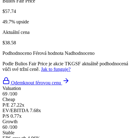
Bulios Fair Price
$57.74
49.7% upside
Aktuální cena
$38.58
Podhodnoceno
Férová hodnota
Nadhodnoceno
Podle Bulios Fair Price je akcie TKGSF aktuálně podhodnocená
vůči své tržní ceně.
Jak to funguje?
Odemknout férovou cenu
Valuation
69
/100
Cheap
P/E
27.22x
EV/EBITDA
7.68x
P/S
0.77x
Growth
60
/100
Stable