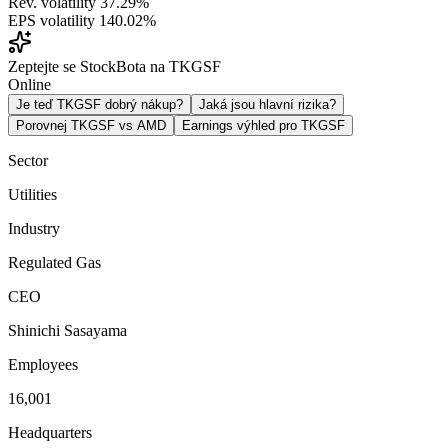
Rev. volatility
37.29%
EPS volatility
140.02%
Zeptejte se StockBota na TKGSF
Online
Je teď TKGSF dobrý nákup?
Jaká jsou hlavní rizika?
Porovnej TKGSF vs AMD
Earnings výhled pro TKGSF
Sector
Utilities
Industry
Regulated Gas
CEO
Shinichi Sasayama
Employees
16,001
Headquarters