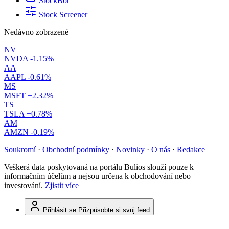
StockBot
Stock Screener
Nedávno zobrazené
NV
NVDA
-1.15%
AA
AAPL
-0.61%
MS
MSFT
+2.32%
TS
TSLA
+0.78%
AM
AMZN
-0.19%
Soukromí
·
Obchodní podmínky
·
Novinky
·
O nás
·
Redakce
Veškerá data poskytovaná na portálu Bulios slouží pouze k
informačním účelům a nejsou určena k obchodování nebo
investování.
Zjistit více
Přihlásit se
Přizpůsobte si svůj feed