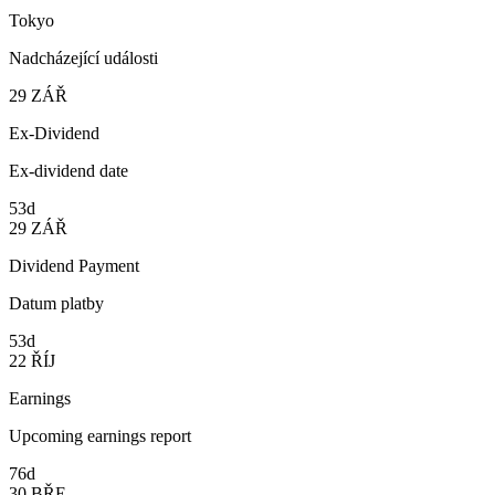
Tokyo
Nadcházející události
29
ZÁŘ
Ex-Dividend
Ex-dividend date
53d
29
ZÁŘ
Dividend Payment
Datum platby
53d
22
ŘÍJ
Earnings
Upcoming earnings report
76d
30
BŘE