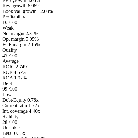
EPS growth
4.06%
Rev. growth
6.96%
Book val. growth
12.03%
Profitability
16
/100
Weak
Net margin
2.81%
Op. margin
5.05%
FCF margin
2.16%
Quality
45
/100
Average
ROIC
2.74%
ROE
4.57%
ROA
1.92%
Debt
99
/100
Low
Debt/Equity
0.76x
Current ratio
1.72x
Int. coverage
4.40x
Stability
28
/100
Unstable
Beta
-0.15x