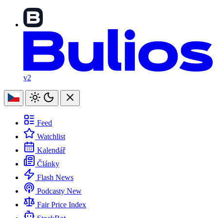
v2
Feed
Watchlist
Kalendář
Články
Flash News
Podcasty
New
Fair Price Index