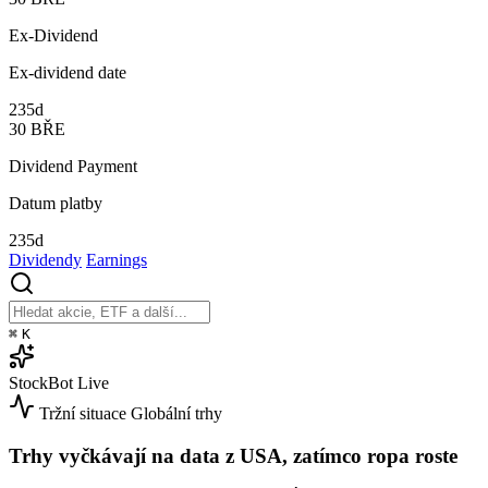
Ex-Dividend
Ex-dividend date
235d
30
BŘE
Dividend Payment
Datum platby
235d
Dividendy
Earnings
⌘
K
StockBot
Live
Tržní situace
Globální trhy
Trhy vyčkávají na data z USA, zatímco ropa roste