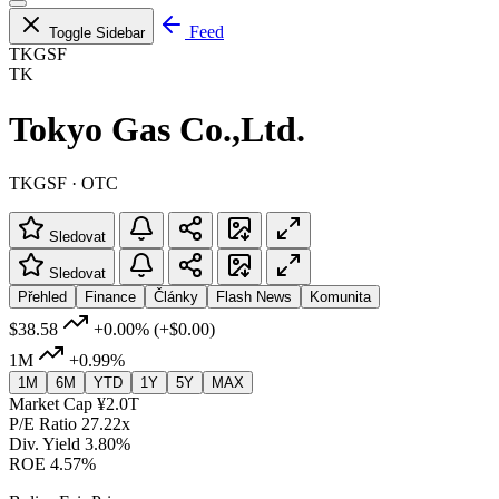
Feed
Toggle Sidebar
TKGSF
TK
Tokyo Gas Co.,Ltd.
TKGSF · OTC
Sledovat
Sledovat
Přehled
Finance
Články
Flash News
Komunita
$38.58
+0.00%
(+$0.00)
1M
+0.99%
1M
6M
YTD
1Y
5Y
MAX
Market Cap
¥2.0T
P/E Ratio
27.22x
Div. Yield
3.80%
ROE
4.57%