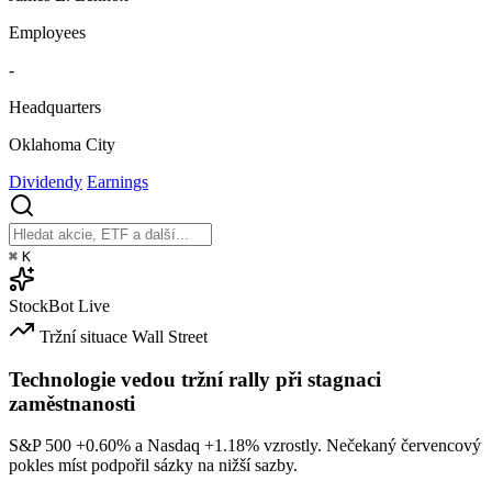
Employees
-
Headquarters
Oklahoma City
Dividendy
Earnings
⌘
K
StockBot
Live
Tržní situace
Wall Street
Technologie vedou tržní rally při stagnaci
zaměstnanosti
S&P 500
+0.60%
a Nasdaq
+1.18%
vzrostly. Nečekaný červencový
pokles míst podpořil sázky na nižší sazby.