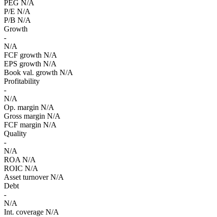
PEG
N/A
P/E
N/A
P/B
N/A
Growth
-
N/A
FCF growth
N/A
EPS growth
N/A
Book val. growth
N/A
Profitability
-
N/A
Op. margin
N/A
Gross margin
N/A
FCF margin
N/A
Quality
-
N/A
ROA
N/A
ROIC
N/A
Asset turnover
N/A
Debt
-
N/A
Int. coverage
N/A