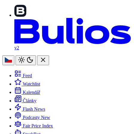
v2
Feed
Watchlist
Kalendář
Články
Flash News
Podcasty
New
Fair Price Index