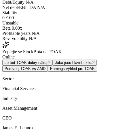
Debt/Equity
N/A
Net debt/EBITDA
N/A
Stability
0
/100
Unstable
Beta
0.00x
Profitable years
N/A
Rev. volatility
N/A
Zeptejte se StockBota na TOAK
Online
Je teď TOAK dobrý nákup?
Jaká jsou hlavní rizika?
Porovnej TOAK vs AMD
Earnings výhled pro TOAK
Sector
Financial Services
Industry
Asset Management
CEO
James E. Lennox