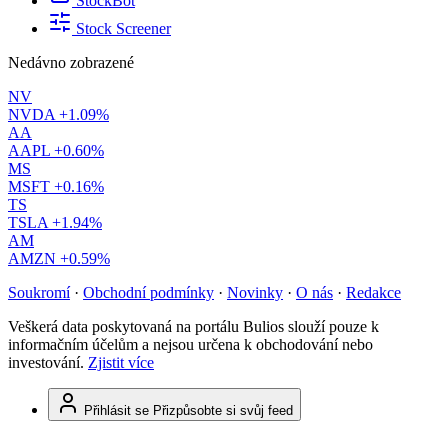
StockBot
Stock Screener
Nedávno zobrazené
NV
NVDA
+1.09%
AA
AAPL
+0.60%
MS
MSFT
+0.16%
TS
TSLA
+1.94%
AM
AMZN
+0.59%
Soukromí
·
Obchodní podmínky
·
Novinky
·
O nás
·
Redakce
Veškerá data poskytovaná na portálu Bulios slouží pouze k
informačním účelům a nejsou určena k obchodování nebo
investování.
Zjistit více
Přihlásit se
Přizpůsobte si svůj feed