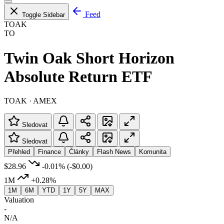
Feed
Toggle Sidebar
TOAK
TO
Twin Oak Short Horizon
Absolute Return ETF
TOAK · AMEX
Sledovat
Sledovat
Přehled
Finance
Články
Flash News
Komunita
$28.96
-0.01%
(-$0.00)
1M
+0.28%
1M
6M
YTD
1Y
5Y
MAX
Valuation
-
N/A