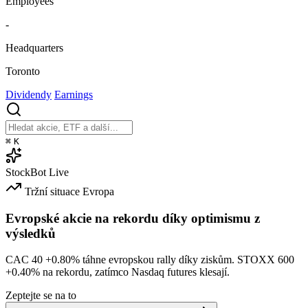
Employees
-
Headquarters
Toronto
Dividendy
Earnings
⌘
K
StockBot
Live
Tržní situace
Evropa
Evropské akcie na rekordu díky optimismu z
výsledků
CAC 40
+0.80%
táhne evropskou rally díky ziskům. STOXX 600
+0.40%
na rekordu, zatímco Nasdaq futures klesají.
Zeptejte se na to