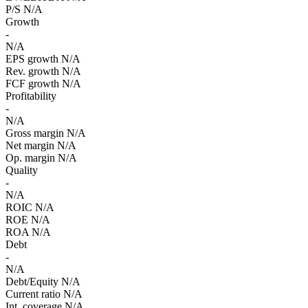
P/S
N/A
Growth
-
N/A
EPS growth
N/A
Rev. growth
N/A
FCF growth
N/A
Profitability
-
N/A
Gross margin
N/A
Net margin
N/A
Op. margin
N/A
Quality
-
N/A
ROIC
N/A
ROE
N/A
ROA
N/A
Debt
-
N/A
Debt/Equity
N/A
Current ratio
N/A
Int. coverage
N/A