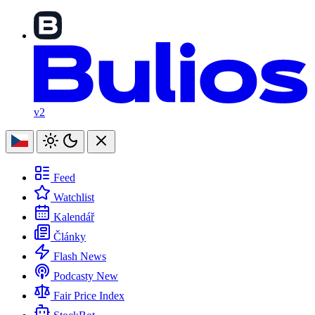
v2
Feed
Watchlist
Kalendář
Články
Flash News
Podcasty
New
Fair Price Index