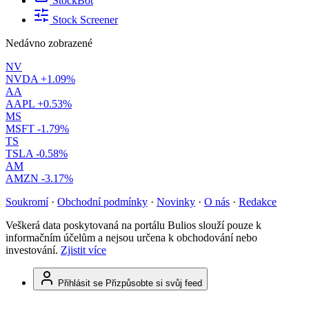
StockBot
Stock Screener
Nedávno zobrazené
NV
NVDA
+1.09%
AA
AAPL
+0.53%
MS
MSFT
-1.79%
TS
TSLA
-0.58%
AM
AMZN
-3.17%
Soukromí
·
Obchodní podmínky
·
Novinky
·
O nás
·
Redakce
Veškerá data poskytovaná na portálu Bulios slouží pouze k
informačním účelům a nejsou určena k obchodování nebo
investování.
Zjistit více
Přihlásit se
Přizpůsobte si svůj feed