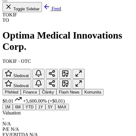
Feed
Toggle Sidebar
TOKIF
TO
Optima Medical Innovations
Corp.
TOKIF · OTC
Sledovat
Sledovat
Přehled
Finance
Články
Flash News
Komunita
$0.01
+5,600.00%
(+$0.01)
1M
6M
YTD
1Y
5Y
MAX
Valuation
-
N/A
P/E
N/A
EV/EBITDA
N/A