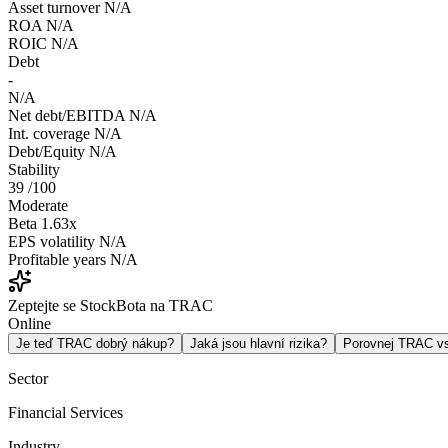
Asset turnover
N/A
ROA
N/A
ROIC
N/A
Debt
-
N/A
Net debt/EBITDA
N/A
Int. coverage
N/A
Debt/Equity
N/A
Stability
39
/100
Moderate
Beta
1.63x
EPS volatility
N/A
Profitable years
N/A
Zeptejte se StockBota na TRAC
Online
Je teď TRAC dobrý nákup?
Jaká jsou hlavní rizika?
Porovnej TRAC 
Sector
Financial Services
Industry