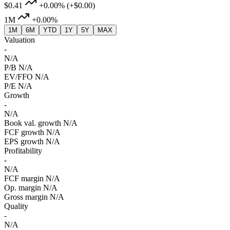
$0.41
+0.00%
(+$0.00)
1M
+0.00%
1M
6M
YTD
1Y
5Y
MAX
Valuation
-
N/A
P/B
N/A
EV/FFO
N/A
P/E
N/A
Growth
-
N/A
Book val. growth
N/A
FCF growth
N/A
EPS growth
N/A
Profitability
-
N/A
FCF margin
N/A
Op. margin
N/A
Gross margin
N/A
Quality
-
N/A