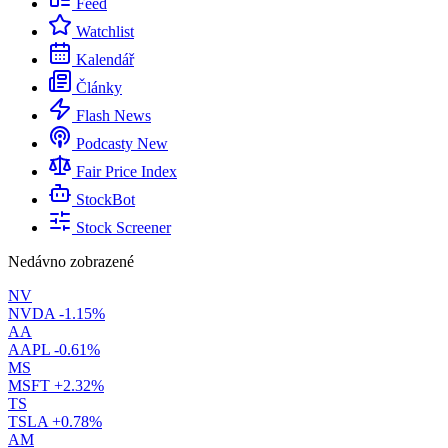
Feed
Watchlist
Kalendář
Články
Flash News
Podcasty
New
Fair Price Index
StockBot
Stock Screener
Nedávno zobrazené
NV
NVDA
-1.15%
AA
AAPL
-0.61%
MS
MSFT
+2.32%
TS
TSLA
+0.78%
AM