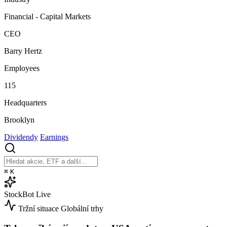
Financial - Capital Markets
CEO
Barry Hertz
Employees
115
Headquarters
Brooklyn
Dividendy
Earnings
⌘
K
StockBot
Live
Tržní situace
Globální trhy