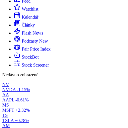
Feed
Watchlist
Kalendář
Články
Flash News
Podcasty
New
Fair Price Index
StockBot
Stock Screener
Nedávno zobrazené
NV
NVDA
-1.15%
AA
AAPL
-0.61%
MS
MSFT
+2.32%
TS
TSLA
+0.78%
AM