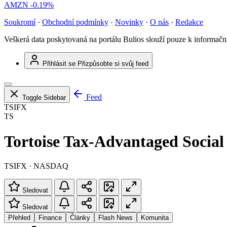
AMZN
-0.19%
Soukromí
·
Obchodní podmínky
·
Novinky
·
O nás
·
Redakce
Veškerá data poskytovaná na portálu Bulios slouží pouze k informač
Přihlásit se
Přizpůsobte si svůj feed
Feed
Toggle Sidebar
TSIFX
TS
Tortoise Tax-Advantaged Social
TSIFX · NASDAQ
Sledovat
Sledovat
Přehled
Finance
Články
Flash News
Komunita