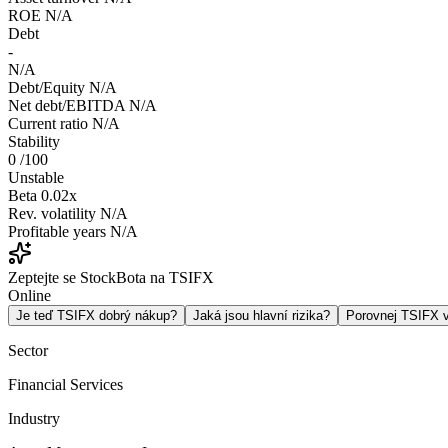
ROE
N/A
Debt
-
N/A
Debt/Equity
N/A
Net debt/EBITDA
N/A
Current ratio
N/A
Stability
0
/100
Unstable
Beta
0.02x
Rev. volatility
N/A
Profitable years
N/A
Zeptejte se StockBota na TSIFX
Online
Je teď TSIFX dobrý nákup?
Jaká jsou hlavní rizika?
Porovnej TSIFX
Sector
Financial Services
Industry