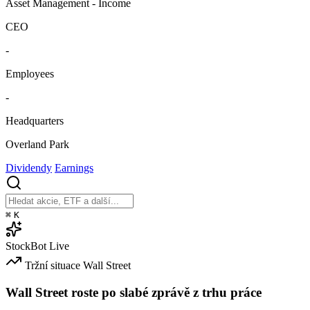
Asset Management - Income
CEO
-
Employees
-
Headquarters
Overland Park
Dividendy
Earnings
⌘
K
StockBot
Live
Tržní situace
Wall Street
Wall Street roste po slabé zprávě z trhu práce