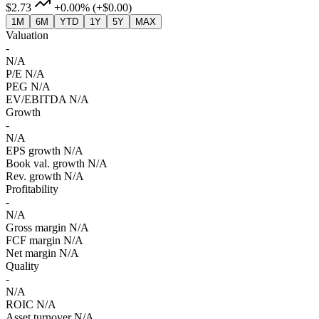
$2.73
+0.00%
(+$0.00)
1M
6M
YTD
1Y
5Y
MAX
Valuation
-
N/A
P/E
N/A
PEG
N/A
EV/EBITDA
N/A
Growth
-
N/A
EPS growth
N/A
Book val. growth
N/A
Rev. growth
N/A
Profitability
-
N/A
Gross margin
N/A
FCF margin
N/A
Net margin
N/A
Quality
-
N/A
ROIC
N/A
Asset turnover
N/A