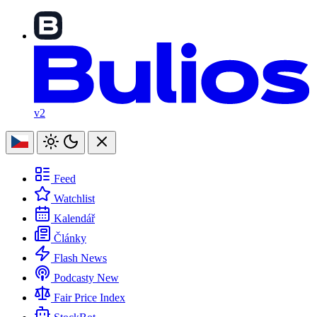
v2
Feed
Watchlist
Kalendář
Články
Flash News
Podcasty
New
Fair Price Index