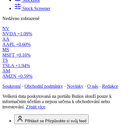
StockBot
Stock Screener
Nedávno zobrazené
NV
NVDA
+1.09%
AA
AAPL
+0.60%
MS
MSFT
+0.16%
TS
TSLA
+1.94%
AM
AMZN
+0.59%
Soukromí
·
Obchodní podmínky
·
Novinky
·
O nás
·
Redakce
Veškerá data poskytovaná na portálu Bulios slouží pouze k
informačním účelům a nejsou určena k obchodování nebo
investování.
Zjistit více
Přihlásit se
Přizpůsobte si svůj feed