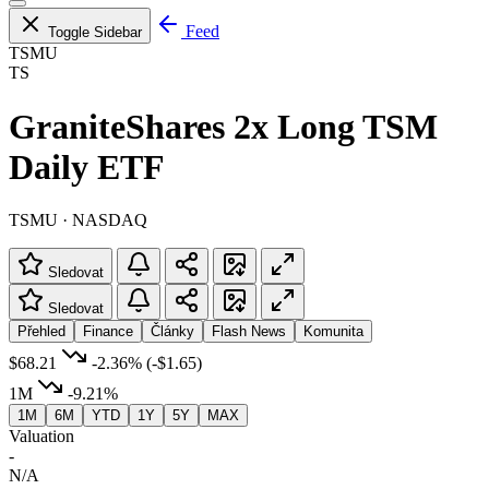
Feed
Toggle Sidebar
TSMU
TS
GraniteShares 2x Long TSM
Daily ETF
TSMU · NASDAQ
Sledovat
Sledovat
Přehled
Finance
Články
Flash News
Komunita
$68.21
-2.36%
(-$1.65)
1M
-9.21%
1M
6M
YTD
1Y
5Y
MAX
Valuation
-
N/A