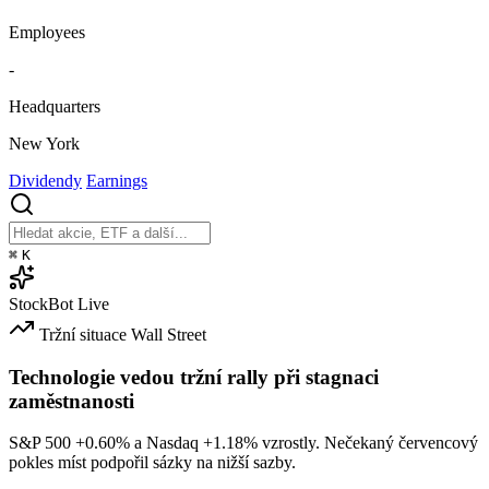
Employees
-
Headquarters
New York
Dividendy
Earnings
⌘
K
StockBot
Live
Tržní situace
Wall Street
Technologie vedou tržní rally při stagnaci
zaměstnanosti
S&P 500
+0.60%
a Nasdaq
+1.18%
vzrostly. Nečekaný červencový
pokles míst podpořil sázky na nižší sazby.