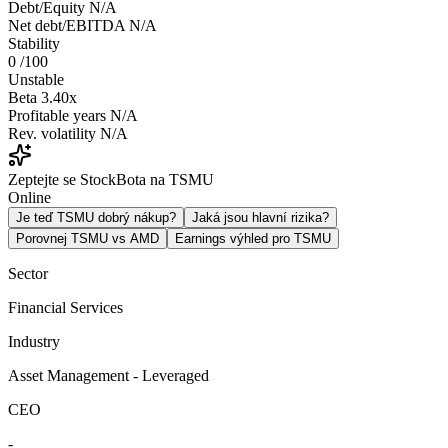
Debt/Equity
N/A
Net debt/EBITDA
N/A
Stability
0
/100
Unstable
Beta
3.40x
Profitable years
N/A
Rev. volatility
N/A
Zeptejte se StockBota na TSMU
Online
Je teď TSMU dobrý nákup?
Jaká jsou hlavní rizika?
Porovnej TSMU vs AMD
Earnings výhled pro TSMU
Sector
Financial Services
Industry
Asset Management - Leveraged
CEO
-