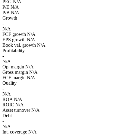
PEG
N/A
P/E
N/A
P/B
N/A
Growth
-
N/A
FCF growth
N/A
EPS growth
N/A
Book val. growth
N/A
Profitability
-
N/A
Op. margin
N/A
Gross margin
N/A
FCF margin
N/A
Quality
-
N/A
ROA
N/A
ROIC
N/A
Asset turnover
N/A
Debt
-
N/A
Int. coverage
N/A